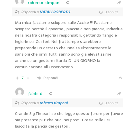
roberto timpani
Rispondi a
NATALI ROBERTO
3 anni fa
Ma mica facciamo sciopero sulle Accise !!! Facciamo
sciopero perchè il governo , piaccia o non piaccia, individua
nella nostra categoria i responsabili, gettando fango e
ingiurie sui Gestori. Nel frattempo starebbero
preparando un decreto che innalza ulteriormente le
sanzioni che ormi tutti sanno sono già elevatissime
anche se un gestore ritarda DI UN GIORNO la
comunicazione all’Osservatorio. .
7
Rispondi
fabio d.
Rispondi a
roberto timpani
3 anni fa
Grande Sig.Timpani so che legge questo forum per favore
sia presente piu’ che puo’ nei post -Grazie mille.Lei
lascolta la pancia dei gestori .