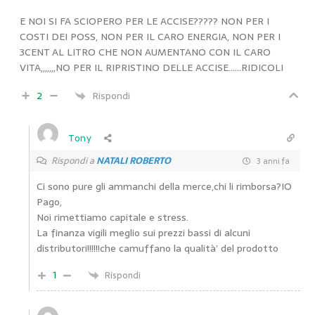
E NOI SI FA SCIOPERO PER LE ACCISE????? NON PER I
COSTI DEI POSS, NON PER IL CARO ENERGIA, NON PER I
3CENT AL LITRO CHE NON AUMENTANO CON IL CARO
VITA,,,,,,,NO PER IL RIPRISTINO DELLE ACCISE……RIDICOLI
2
Rispondi
Tony
Rispondi a
NATALI ROBERTO
3 anni fa
Ci sono pure gli ammanchi della merce,chi li rimborsa?IO
Pago,
Noi rimettiamo capitale e stress.
La finanza vigili meglio sui prezzi bassi di alcuni
distributori!!!!!!che camuffano la qualità’ del prodotto
1
Rispondi