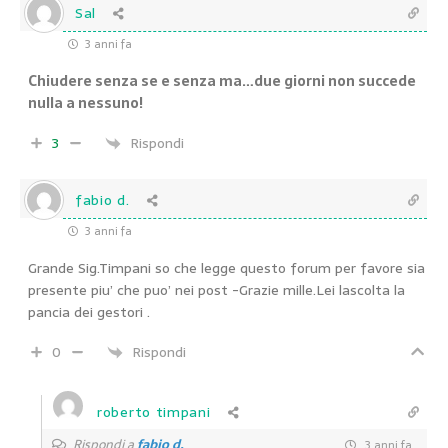
Sal
3 anni fa
Chiudere senza se e senza ma…due giorni non succede
nulla a nessuno!
3
Rispondi
fabio d.
3 anni fa
Grande Sig.Timpani so che legge questo forum per favore sia
presente piu’ che puo’ nei post -Grazie mille.Lei lascolta la
pancia dei gestori .
0
Rispondi
roberto timpani
Rispondi a
fabio d.
3 anni fa