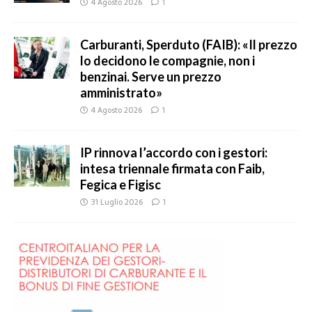
4 Agosto 2026
1
Carburanti, Sperduto (FAIB): «Il prezzo
lo decidono le compagnie, non i
benzinai. Serve un prezzo
amministrato»
4 Agosto 2026
1
IP rinnova l’accordo con i gestori:
intesa triennale firmata con Faib,
Fegica e Figisc
31 Luglio 2026
1