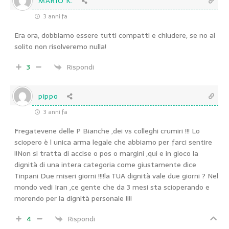
MARIO K.
3 anni fa
Era ora, dobbiamo essere tutti compatti e chiudere, se no al
solito non risolveremo nulla!
3
Rispondi
pippo
3 anni fa
Fregatevene delle P Bianche ,dei vs colleghi crumiri !!! Lo
sciopero è l unica arma legale che abbiamo per farci sentire
!!Non si tratta di accise o pos o margini ,qui e in gioco la
dignità di una intera categoria come giustamente dice
Tinpani Due miseri giorni !!!!la TUA dignità vale due giorni ? Nel
mondo vedi Iran ,ce gente che da 3 mesi sta scioperando e
morendo per la dignità personale !!!!
4
Rispondi