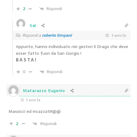
2
Rispondi
Sal
Rispondi a
roberto timpani
3 anni fa
Appunto, hanno individuato nei gestori il Drago che deve
esser fatto fuori da San Giorgio !
B A S T A !
0
Rispondi
Matarazzo Eugenio
3 anni fa
Massicci ed incazzati!!@@
2
Rispondi