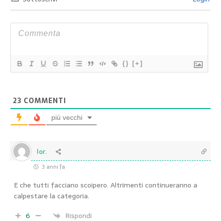
{}
[+]
23
COMMENTI
più vecchi
lor.
3 anni fa
E che tutti facciano scoipero. Altrimenti continueranno a
calpestare la categoria.
6
Rispondi