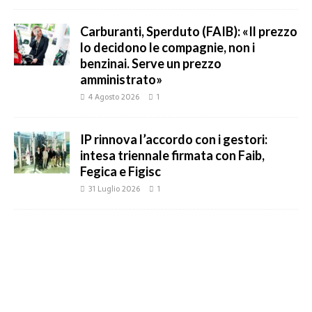
Carburanti, Sperduto (FAIB): «Il prezzo
lo decidono le compagnie, non i
benzinai. Serve un prezzo
amministrato»
4 Agosto 2026
1
IP rinnova l’accordo con i gestori:
intesa triennale firmata con Faib,
Fegica e Figisc
31 Luglio 2026
1