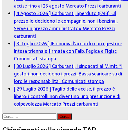
accise fino al 25 agosto
Mercato Prezzi carburanti
[ 4 Agosto 2026 ]
Carburanti, Sperduto (FAIB): «Il
prezzo lo decidono le compagnie, non i benzinai.
Serve un prezzo amministrato»
Mercato Prezzi
carburanti
[ 31 Luglio 2026 ]
IP rinnova l’accordo con i gestori:
intesa triennale firmata con Faib, Fegica e Figisc
Comunicati stampa
[ 30 Luglio 2026 ]
Carburanti, i sindacati al Mimit: “I
gestori non decidono i prezzi. Basta scaricare su di
loro le responsabilità”
Comunicati stampa
[ 29 Luglio 2026 ]
Taglio delle accise, il prezzo è
libero: i controlli non diventino una presunzione di
colpevolezza
Mercato Prezzi carburanti
Ricerca
per:
Chiarimenti sulla vicenda TAR