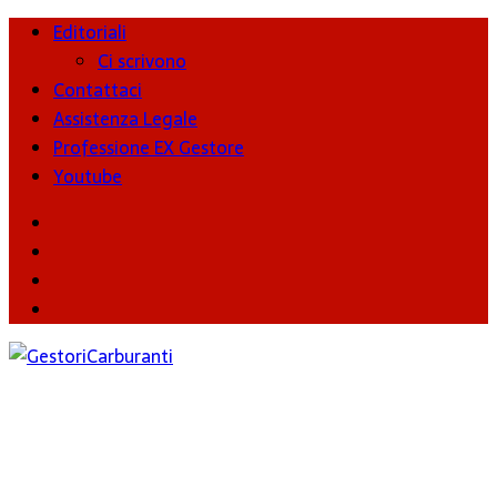
Editoriali
Ci scrivono
Contattaci
Assistenza Legale
Professione EX Gestore
Youtube
youtube
Facebook
Twitter
Instagram