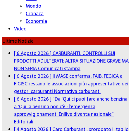
Mondo
Cronaca
Economia
Video
Ultime Notizie
[ 6 Agosto 2026 ]
CARBURANTI. CONTROLLI SUI
PRODOTTI ADULTERATI: ALTRA SITUAZIONE GRAVE MA
NON SERIA
Comunicati stampa
[ 6 Agosto 2026 ]
Il MASE conferma: FAIB, FEGICA e
FIGISC restano le associazioni più rappresentative dei
gestori carburanti
Normativa carburanti
[ 6 Agosto 2026 ]
“Da ‘Qui ci puoi fare anche benzina’
a ‘Qui la benzina non c’è’: l’emergenza
approvvigionamenti Enilive diventa nazionale”
Editoriali
[ 4 Agosto 2026 ]
Caro Carburanti, prorogato il taglio