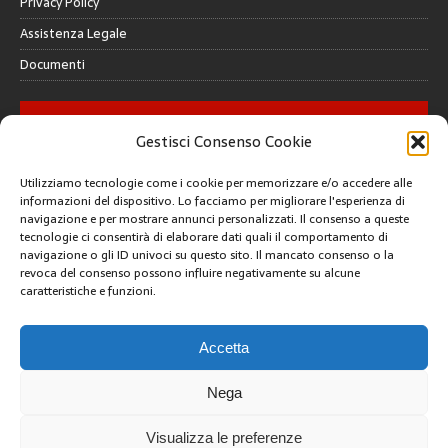
Privacy Policy
Assistenza Legale
Documenti
GALLERY
Gestisci Consenso Cookie
Utilizziamo tecnologie come i cookie per memorizzare e/o accedere alle
informazioni del dispositivo. Lo facciamo per migliorare l'esperienza di
navigazione e per mostrare annunci personalizzati. Il consenso a queste
tecnologie ci consentirà di elaborare dati quali il comportamento di
CREATIVE COMMONS
navigazione o gli ID univoci su questo sito. Il mancato consenso o la
revoca del consenso possono influire negativamente su alcune
caratteristiche e funzioni.
Questa opera è concessa in licenza con i termini
CC BY 4.0
ARCHIVI
Accetta
Nega
2
Visualizza le preferenze