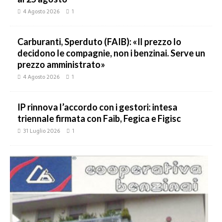
4 Agosto 2026
1
Carburanti, Sperduto (FAIB): «Il prezzo lo
decidono le compagnie, non i benzinai. Serve un
prezzo amministrato»
4 Agosto 2026
1
IP rinnova l’accordo con i gestori: intesa
triennale firmata con Faib, Fegica e Figisc
31 Luglio 2026
1