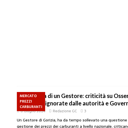
Denuncia di un Gestore: criticità su Osse
MERCATO
PREZZI
carburanti ignorate dalle autorità e Gover
CARBURANTI
6 Giugno 2024
Redazione GC
3
Un Gestore di Gorizia, ha da tempo sollevato una questione
gestione dei prezzi dei carburanti a livello nazionale, critica