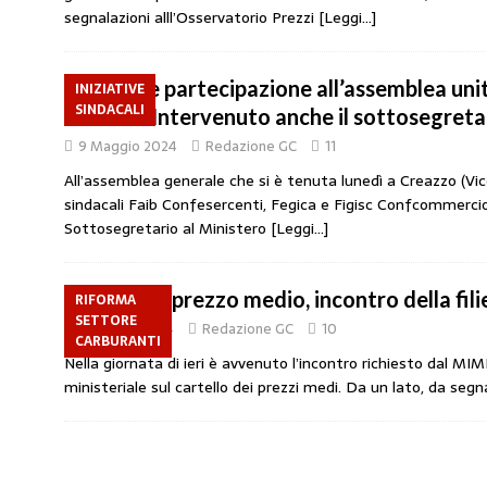
segnalazioni alll’Osservatorio Prezzi
[Leggi…]
Grande partecipazione all’assemblea unit
INIZIATIVE
SINDACALI
Vicenza. Intervenuto anche il sottosegreta
9 Maggio 2024
Redazione GC
11
All’assemblea generale che si è tenuta lunedì a Creazzo (Vice
sindacali Faib Confesercenti, Fegica e Figisc Confcommercio
Sottosegretario al Ministero
[Leggi…]
Cartello prezzo medio, incontro della fili
RIFORMA
SETTORE
21 Marzo 2024
Redazione GC
10
CARBURANTI
Nella giornata di ieri è avvenuto l’incontro richiesto dal MI
ministeriale sul cartello dei prezzi medi. Da un lato, da segn