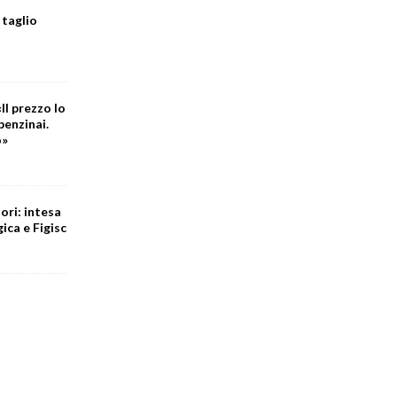
 taglio
Il prezzo lo
benzinai.
o»
ori: intesa
ica e Figisc