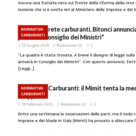
Ancora una fumata nera sul fronte della riforma della rete d
[ 4 Agosto 2026 ]
Caro Carburanti, proroga
riunione che si è svolta ieri al Ministero delle Imprese e de
[ 4 Agosto 2026 ]
Carburanti, Sperduto (FA
amministrato»
MERCATO PREZZI CARB
Riforma rete carburanti, Bitonci annunci
NORMATIVA
CARBURANTI
[ 31 Luglio 2026 ]
IP rinnova l’accordo con i
presto in Consiglio dei Ministri”
13 Giugno 2025
Redazione GC
2
STAMPA
“La quadra è stata trovata. A breve il disegno di legge sulla
[ 30 Luglio 2026 ]
Carburanti, i sindacati a
arriverà in Consiglio dei Ministri”. Con questo annuncio, fa
responsabilità”
COMUNICATI STAMPA
[Leggi…]
[ 29 Luglio 2026 ]
Taglio delle accise, il p
Riforma Carburanti: il Mimit tenta la me
MERCATO PREZZI CARBURANTI
NORMATIVA
CARBURANTI
di appalto
19 Febbraio 2025
Redazione GC
2
Entro una settimana le osservazioni delle parti, ma il nodo res
Imprese e del Made in Italy (Mimit) ha provato a sbloccare 