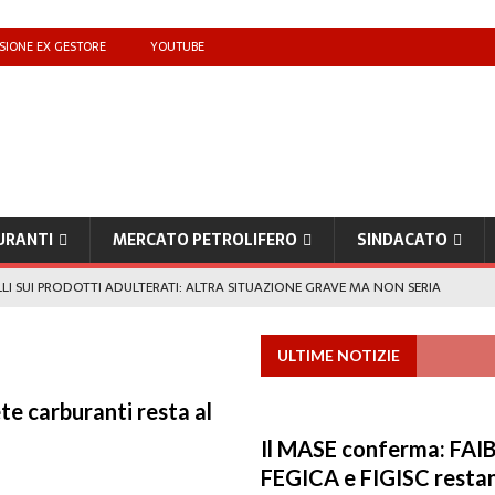
SIONE EX GESTORE
YOUTUBE
URANTI
MERCATO PETROLIFERO
SINDACATO
I SUI PRODOTTI ADULTERATI: ALTRA SITUAZIONE GRAVE MA NON SERIA
ULTIME NOTIZIE
EGICA e FIGISC restano le associazioni più rappresentative dei gestori
ete carburanti resta al
che benzina’ a ‘Qui la benzina non c’è’: l’emergenza approvvigionamenti
Il MASE conferma: FAIB
FEGICA e FIGISC restan