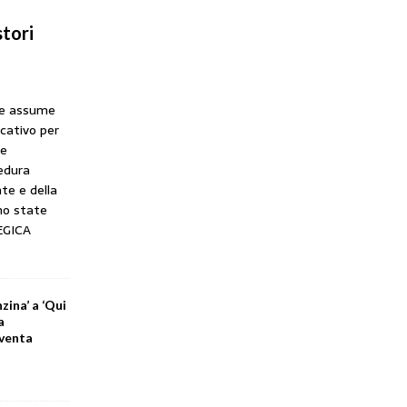
tori
he assume
icativo per
ne
cedura
te e della
no state
EGICA
zina’ a ‘Qui
a
iventa