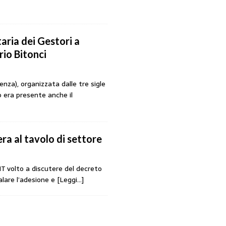
aria dei Gestori a
rio Bitonci
nza), organizzata dalle tre sigle
 era presente anche il
era al tavolo di settore
MIT volto a discutere del decreto
alare l’adesione e
[Leggi…]