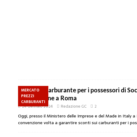
Sconto carburante per i possessori di Soc
MERCATO
PREZZI
Convenzione a Roma
CARBURANTI
24 Gennaio 2024
Redazione GC
2
Oggi, presso il Ministero delle Imprese e del Made in Italy 
convenzione volta a garantire sconti sui carburanti per i pos