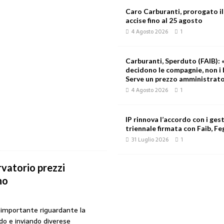
Caro Carburanti, prorogato il
accise fino al 25 agosto
4 Agosto 2026
1
Carburanti, Sperduto (FAIB): «
decidono le compagnie, non i 
Serve un prezzo amministrat
4 Agosto 2026
1
IP rinnova l’accordo con i gest
triennale firmata con Faib, Feg
31 Luglio 2026
1
rvatorio prezzi
no
 importante riguardante la
ndo e inviando diverese