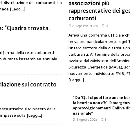
i distribuzione dei carburanti. La
associazioni più
to il taglio accise fino al 25 agosto
MERCATO PREZZI CARBURANTI
l Made
[Leggi…]
rappresentative dei ges
IB): «Il prezzo lo decidono le compagnie, non i benzinai. Serve un prezzo
carburanti
URANTI
6 Agosto 2026
0
a: “Quadra trovata,
 gestori: intesa triennale firmata con Faib, Fegica e Figisc
COMUNICATI
Arriva una conferma ufficiale c
un valore particolarmente signif
l’intero settore della distribuzio
 riforma della rete carburanti
l Mimit: “I gestori non decidono i prezzi. Basta scaricare su di loro le
carburanti. Al termine della pro
tto durante l’assemblea annuale
avviata dal Ministero dell’Ambien
Sicurezza Energetica (MASE), so
nuovamente individuate FAIB, F
rezzo è libero: i controlli non diventino una presunzione di colpevolezza
[Leggi...]
diazione sul contratto
“Da ‘Qui ci puoi fare anche ben
la benzina non c’è’: l’emergenz
approvvigionamenti Enilive d
ta irrisolto Il Ministero delle
nazionale”
l’impasse sulla
[Leggi…]
6 Agosto 2026
1