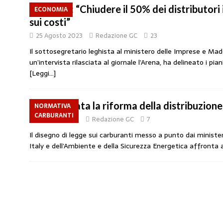
Bitonci: “Chiudere il 50% dei distributori 
ECONOMIA
sui costi”
25 Agosto 2023
Redazione GC
23
Il sottosegretario leghista al ministero delle Imprese e Made
un’intervista rilasciata al giornale l’Arena, ha delineato i pi
[Leggi…]
Presentata la riforma della distribuzione
NORMATIVA
CARBURANTI
2 Agosto 2023
Redazione GC
7
Il disegno di legge sui carburanti messo a punto dai ministe
Italy e dell’Ambiente e della Sicurezza Energetica affronta a