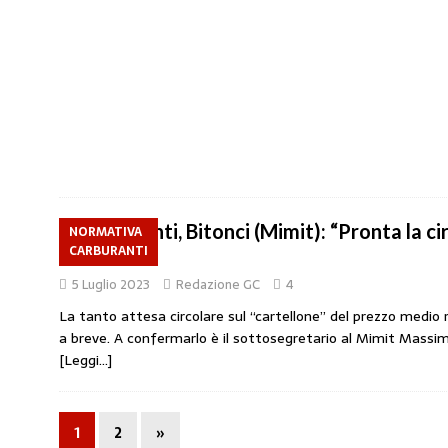
Carburanti, Bitonci (Mimit): “Pronta la cir
NORMATIVA
CARBURANTI
cartello”
5 Luglio 2023
Redazione GC
4
La tanto attesa circolare sul “cartellone” del prezzo medio 
a breve. A confermarlo è il sottosegretario al Mimit Massim
[Leggi…]
1
2
»