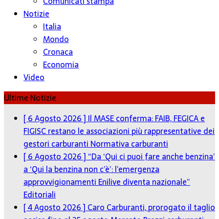
Comunicati stampa
Notizie
Italia
Mondo
Cronaca
Economia
Video
Ultime Notizie
[ 6 Agosto 2026 ]
Il MASE conferma: FAIB, FEGICA e
FIGISC restano le associazioni più rappresentative dei
gestori carburanti
Normativa carburanti
[ 6 Agosto 2026 ]
“Da ‘Qui ci puoi fare anche benzina’
a ‘Qui la benzina non c’è’: l’emergenza
approvvigionamenti Enilive diventa nazionale”
Editoriali
[ 4 Agosto 2026 ]
Caro Carburanti, prorogato il taglio
accise fino al 25 agosto
Mercato Prezzi carburanti