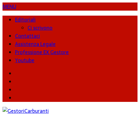
MENU
Editoriali
Ci scrivono
Contattaci
Assistenza Legale
Professione EX Gestore
Youtube
youtube
Facebook
Twitter
Instagram