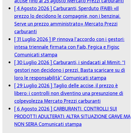
[ 4 Agosto 2026 ]
Carburanti, Sperduto (FAIB): «Il
prezzo lo decidono le compagnie, non i benzinai.
Serve un prezzo amministrato»
Mercato Prezzi
carburanti
[ 31 Luglio 2026 ]
IP rinnova l’accordo con i gestori:
intesa triennale firmata con Faib, Fegica e Figisc
Comunicati stampa
[ 30 Luglio 2026 ]
Carburanti, i sindacati al Mimit: “I
gestori non decidono i prezzi. Basta scaricare su di
loro le responsabilità”
Comunicati stampa
[ 29 Luglio 2026 ]
Taglio delle accise, il prezzo è
libero: i controlli non diventino una presunzione di
colpevolezza
Mercato Prezzi carburanti
[ 6 Agosto 2026 ]
CARBURANTI. CONTROLLI SUI
PRODOTTI ADULTERATI: ALTRA SITUAZIONE GRAVE MA
NON SERIA
Comunicati stampa