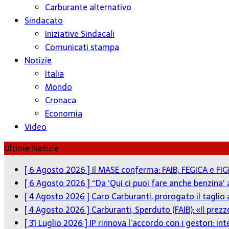
Carburante alternativo
Sindacato
Iniziative Sindacali
Comunicati stampa
Notizie
Italia
Mondo
Cronaca
Economia
Video
Ultime Notizie
[ 6 Agosto 2026 ]
Il MASE conferma: FAIB, FEGICA e FIG
[ 6 Agosto 2026 ]
“Da ‘Qui ci puoi fare anche benzina’
[ 4 Agosto 2026 ]
Caro Carburanti, prorogato il taglio 
[ 4 Agosto 2026 ]
Carburanti, Sperduto (FAIB): «Il pre
[ 31 Luglio 2026 ]
IP rinnova l’accordo con i gestori: in