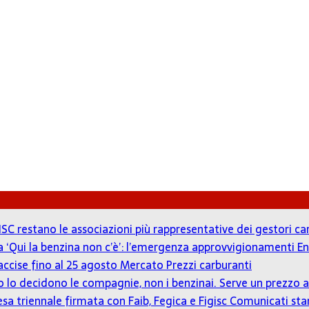
ISC restano le associazioni più rappresentative dei gestori c
 a ‘Qui la benzina non c’è’: l’emergenza approvvigionamenti En
accise fino al 25 agosto
Mercato Prezzi carburanti
zzo lo decidono le compagnie, non i benzinai. Serve un prezz
tesa triennale firmata con Faib, Fegica e Figisc
Comunicati st