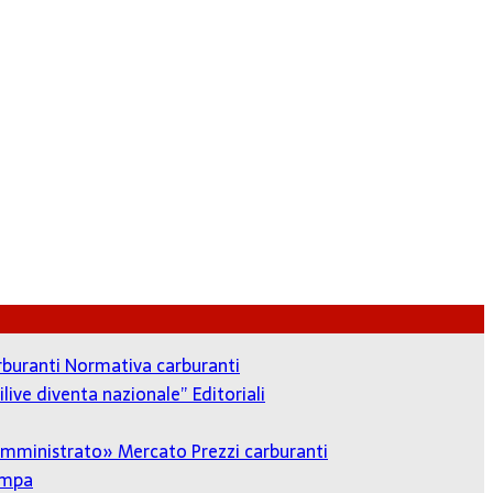
arburanti
Normativa carburanti
ilive diventa nazionale”
Editoriali
o amministrato»
Mercato Prezzi carburanti
ampa