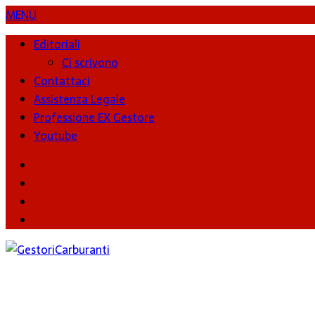
MENU
Editoriali
Ci scrivono
Contattaci
Assistenza Legale
Professione EX Gestore
Youtube
youtube
Facebook
Twitter
Instagram