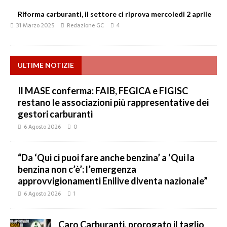
Riforma carburanti, il settore ci riprova mercoledi 2 aprile
31 Marzo 2025
Redazione GC
4
ULTIME NOTIZIE
Il MASE conferma: FAIB, FEGICA e FIGISC
restano le associazioni più rappresentative dei
gestori carburanti
6 Agosto 2026
0
“Da ‘Qui ci puoi fare anche benzina’ a ‘Qui la
benzina non c’è’: l’emergenza
approvvigionamenti Enilive diventa nazionale”
6 Agosto 2026
1
Caro Carburanti, prorogato il taglio