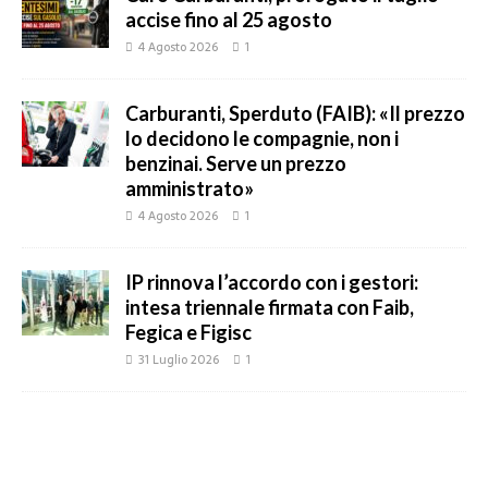
accise fino al 25 agosto
4 Agosto 2026
1
Carburanti, Sperduto (FAIB): «Il prezzo
lo decidono le compagnie, non i
benzinai. Serve un prezzo
amministrato»
4 Agosto 2026
1
IP rinnova l’accordo con i gestori:
intesa triennale firmata con Faib,
Fegica e Figisc
31 Luglio 2026
1