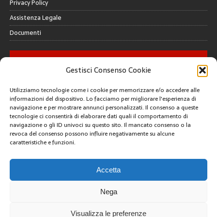
Privacy Policy
Assistenza Legale
Documenti
GALLERY
Gestisci Consenso Cookie
Utilizziamo tecnologie come i cookie per memorizzare e/o accedere alle
informazioni del dispositivo. Lo facciamo per migliorare l'esperienza di
navigazione e per mostrare annunci personalizzati. Il consenso a queste
tecnologie ci consentirà di elaborare dati quali il comportamento di
CREATIVE COMMONS
navigazione o gli ID univoci su questo sito. Il mancato consenso o la
revoca del consenso possono influire negativamente su alcune
caratteristiche e funzioni.
Questa opera è concessa in licenza con i termini
CC BY 4.0
ARCHIVI
Accetta
Nega
Visualizza le preferenze