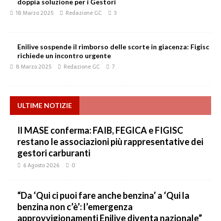
doppia soluzione per i Gestori
18 Marzo 2025
Redazione GC
3
Enilive sospende il rimborso delle scorte in giacenza: Figisc
richiede un incontro urgente
8 Marzo 2025
Redazione GC
7
ULTIME NOTIZIE
Il MASE conferma: FAIB, FEGICA e FIGISC
restano le associazioni più rappresentative dei
gestori carburanti
6 Agosto 2026
0
“Da ‘Qui ci puoi fare anche benzina’ a ‘Qui la
benzina non c’è’: l’emergenza
approvvigionamenti Enilive diventa nazionale”