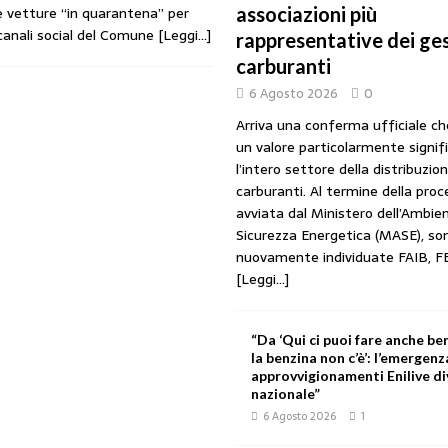
le vetture “in quarantena” per
associazioni più
URANTI
 canali social del Comune
[Leggi…]
rappresentative dei ges
i gestori: intesa triennale firmata con Faib, Fegica e Figisc
COMUNICATI
carburanti
6 Agosto 2026
0
l Mimit: “I gestori non decidono i prezzi. Basta scaricare su di loro le
Arriva una conferma ufficiale c
un valore particolarmente signif
l’intero settore della distribuzio
rezzo è libero: i controlli non diventino una presunzione di colpevolezza
carburanti. Al termine della pro
avviata dal Ministero dell’Ambien
Sicurezza Energetica (MASE), so
nuovamente individuate FAIB, F
I SUI PRODOTTI ADULTERATI: ALTRA SITUAZIONE GRAVE MA NON SERIA
[Leggi...]
“Da ‘Qui ci puoi fare anche ben
la benzina non c’è’: l’emergenz
approvvigionamenti Enilive d
nazionale”
6 Agosto 2026
1