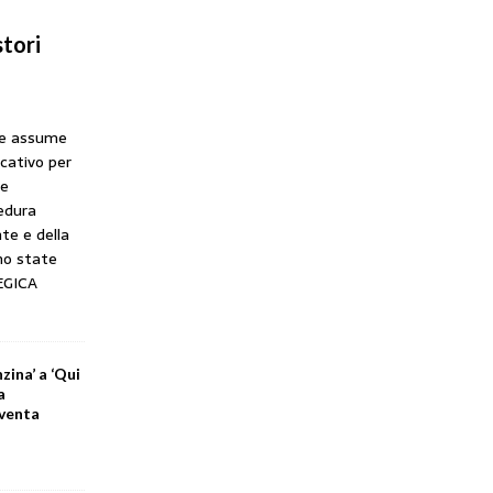
tori
he assume
icativo per
ne
cedura
te e della
no state
EGICA
zina’ a ‘Qui
a
iventa