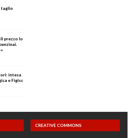
 taglio
Il prezzo lo
benzinai.
o»
ori: intesa
ica e Figisc
CREATIVE COMMONS