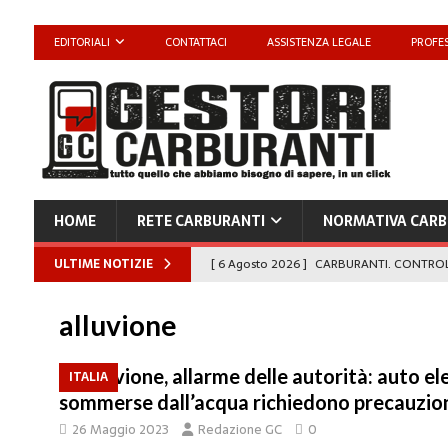
EDITORIALI
CONTATTACI
ASSISTENZA LEGALE
PROFES
HOME
RETE CARBURANTI
NORMATIVA CARB
ULTIME NOTIZIE
[ 6 Agosto 2026 ]
Il MASE conferma: FAIB, 
carburanti
NORMATIVA CARBURANTI
alluvione
[ 6 Agosto 2026 ]
“Da ‘Qui ci puoi fare an
Enilive diventa nazionale”
EDITORIALI
Alluvione, allarme delle autorità: auto ele
ITALIA
sommerse dall’acqua richiedono precauzio
[ 4 Agosto 2026 ]
Caro Carburanti, proroga
26 Maggio 2023
Redazione GC
0
[ 4 Agosto 2026 ]
Carburanti, Sperduto (FA