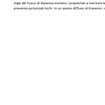
Vigili del Fuoco di Ravenna invitano i proprietari a mettere 
amministrato»
MERCATO PREZZI CARB
prevenire potenziali rischi In un avviso diffuso attraverso i
[ 31 Luglio 2026 ]
IP rinnova l’accordo con 
STAMPA
[ 30 Luglio 2026 ]
Carburanti, i sindacati a
responsabilità”
COMUNICATI STAMPA
[ 29 Luglio 2026 ]
Taglio delle accise, il p
MERCATO PREZZI CARBURANTI
[ 6 Agosto 2026 ]
CARBURANTI. CONTROLL
COMUNICATI STAMPA