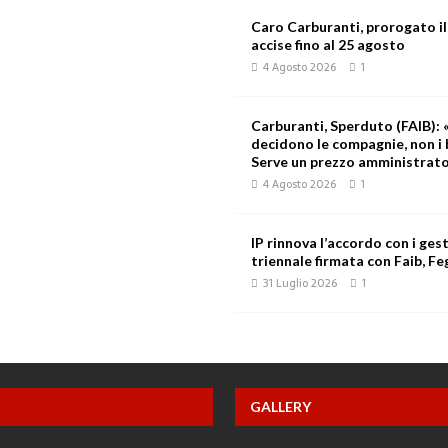
Caro Carburanti, prorogato il
accise fino al 25 agosto
4 Agosto 2026
1
Carburanti, Sperduto (FAIB): «
decidono le compagnie, non i 
Serve un prezzo amministrat
4 Agosto 2026
1
IP rinnova l’accordo con i gest
triennale firmata con Faib, Feg
31 Luglio 2026
1
GALLERY