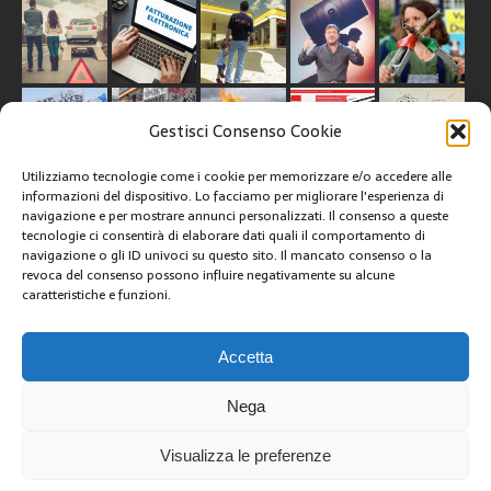
Gestisci Consenso Cookie
Utilizziamo tecnologie come i cookie per memorizzare e/o accedere alle
informazioni del dispositivo. Lo facciamo per migliorare l'esperienza di
navigazione e per mostrare annunci personalizzati. Il consenso a queste
tecnologie ci consentirà di elaborare dati quali il comportamento di
CREATIVE COMMONS
navigazione o gli ID univoci su questo sito. Il mancato consenso o la
revoca del consenso possono influire negativamente su alcune
caratteristiche e funzioni.
Questa opera è concessa in licenza con i termini
CC BY 4.0
ARCHIVI
Accetta
Nega
Visualizza le preferenze