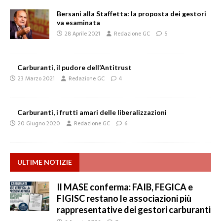
Bersani alla Staffetta: la proposta dei gestori
va esaminata
28 Aprile 2021
Redazione GC
5
Carburanti, il pudore dell’Antitrust
23 Marzo 2021
Redazione GC
4
Carburanti, i frutti amari delle liberalizzazioni
20 Giugno 2020
Redazione GC
6
ULTIME NOTIZIE
Il MASE conferma: FAIB, FEGICA e
FIGISC restano le associazioni più
rappresentative dei gestori carburanti