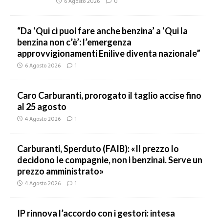
6 Agosto 2026
0
“Da ‘Qui ci puoi fare anche benzina’ a ‘Qui la
benzina non c’è’: l’emergenza
approvvigionamenti Enilive diventa nazionale”
6 Agosto 2026
1
Caro Carburanti, prorogato il taglio accise fino
al 25 agosto
4 Agosto 2026
1
Carburanti, Sperduto (FAIB): «Il prezzo lo
decidono le compagnie, non i benzinai. Serve un
prezzo amministrato»
4 Agosto 2026
1
IP rinnova l’accordo con i gestori: intesa