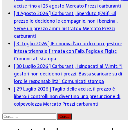
accise fino al 25 agosto
Mercato Prezzi carburanti
[ 4 Agosto 2026 ]
Carburanti, Sperduto (FAIB): «Il
prezzo lo decidono le compagnie, non i benzinai.
Serve un prezzo amministrato»
Mercato Prezzi
carburanti
[ 31 Luglio 2026 ]
IP rinnova l’accordo con i gestori:
intesa triennale firmata con Faib, Fegica e Figisc
Comunicati stampa
[ 30 Luglio 2026 ]
Carburanti, i sindacati al Mimit: “I
gestori non decidono i prezzi. Basta scaricare su di
loro le responsabilità”
Comunicati stampa
[ 29 Luglio 2026 ]
Taglio delle accise, il prezzo è
libero: i controlli non diventino una presunzione di
colpevolezza
Mercato Prezzi carburanti
Ricerca
per: