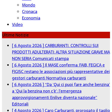
Mondo
Cronaca
Economia
Video
Ultime Notizie
[ 6 Agosto 2026 ]
CARBURANTI. CONTROLLI SUI
PRODOTTI ADULTERATI: ALTRA SITUAZIONE GRAVE MA
NON SERIA
Comunicati stampa
[ 6 Agosto 2026 ]
Il MASE conferma: FAIB, FEGICA e
FIGISC restano le associazioni più rappresentative dei
gestori carburanti
Normativa carburanti
[ 6 Agosto 2026 ]
“Da ‘Qui ci puoi fare anche benzina’
a ‘Qui la benzina non c’è’: l’emergenza
approvvigionamenti Enilive diventa nazionale”
Editoriali
[ 4 Agosto 2026 ]
Caro Carburanti, prorogato il taglio