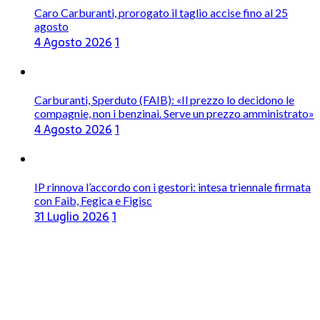
Caro Carburanti, prorogato il taglio accise fino al 25
agosto
4 Agosto 2026
1
Carburanti, Sperduto (FAIB): «Il prezzo lo decidono le
compagnie, non i benzinai. Serve un prezzo amministrato»
4 Agosto 2026
1
IP rinnova l’accordo con i gestori: intesa triennale firmata
con Faib, Fegica e Figisc
31 Luglio 2026
1