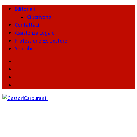
Editoriali
Ci scrivono
Contattaci
Assistenza Legale
Professione EX Gestore
Youtube
youtube
Facebook
Twitter
Instagram