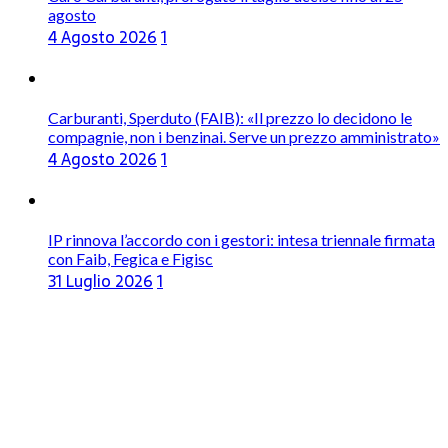
agosto
4 Agosto 2026
1
Carburanti, Sperduto (FAIB): «Il prezzo lo decidono le
compagnie, non i benzinai. Serve un prezzo amministrato»
4 Agosto 2026
1
IP rinnova l’accordo con i gestori: intesa triennale firmata
con Faib, Fegica e Figisc
31 Luglio 2026
1