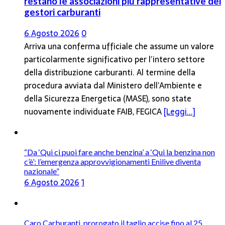
restano le associazioni più rappresentative dei
gestori carburanti
6 Agosto 2026
0
Arriva una conferma ufficiale che assume un valore
particolarmente significativo per l’intero settore
della distribuzione carburanti. Al termine della
procedura avviata dal Ministero dell’Ambiente e
della Sicurezza Energetica (MASE), sono state
nuovamente individuate FAIB, FEGICA
[Leggi...]
“Da ‘Qui ci puoi fare anche benzina’ a ‘Qui la benzina non
c’è’: l’emergenza approvvigionamenti Enilive diventa
nazionale”
6 Agosto 2026
1
Caro Carburanti, prorogato il taglio accise fino al 25