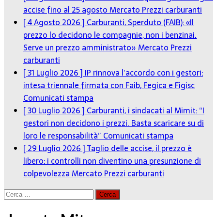
accise fino al 25 agosto
Mercato Prezzi carburanti
[ 4 Agosto 2026 ]
Carburanti, Sperduto (FAIB): «Il
prezzo lo decidono le compagnie, non i benzinai.
Serve un prezzo amministrato»
Mercato Prezzi
carburanti
[ 31 Luglio 2026 ]
IP rinnova l’accordo con i gestori:
intesa triennale firmata con Faib, Fegica e Figisc
Comunicati stampa
[ 30 Luglio 2026 ]
Carburanti, i sindacati al Mimit: “I
gestori non decidono i prezzi. Basta scaricare su di
loro le responsabilità”
Comunicati stampa
[ 29 Luglio 2026 ]
Taglio delle accise, il prezzo è
libero: i controlli non diventino una presunzione di
colpevolezza
Mercato Prezzi carburanti
Ricerca
per: