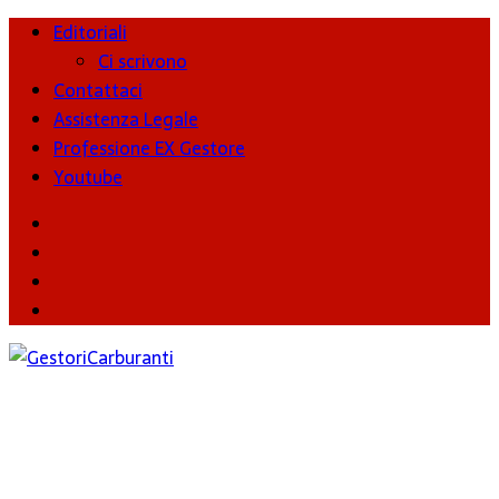
Editoriali
Ci scrivono
Contattaci
Assistenza Legale
Professione EX Gestore
Youtube
youtube
Facebook
Twitter
Instagram