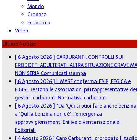
Mondo
Cronaca
Economia
Video
Ultime Notizie
[ 6 Agosto 2026 ]
CARBURANTI. CONTROLLI SUI
PRODOTTI ADULTERATI: ALTRA SITUAZIONE GRAVE MA
NON SERIA
Comunicati stampa
[ 6 Agosto 2026 ]
Il MASE conferma: FAIB, FEGICA e
FIGISC restano le associazioni più rappresentative dei
gestori carburanti
Normativa carburanti
[ 6 Agosto 2026 ]
“Da ‘Qui ci puoi fare anche benzina’
a ‘Qui la benzina non c’è’: l’emergenza
approvvigionamenti Enilive diventa nazionale”
Editoriali
[ 4 Agosto 2026 ]
Caro Carburanti, prorogato il taglio