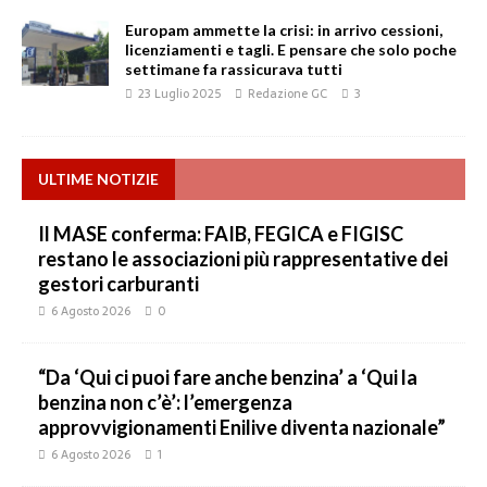
Europam ammette la crisi: in arrivo cessioni,
licenziamenti e tagli. E pensare che solo poche
settimane fa rassicurava tutti
23 Luglio 2025
Redazione GC
3
ULTIME NOTIZIE
Il MASE conferma: FAIB, FEGICA e FIGISC
restano le associazioni più rappresentative dei
gestori carburanti
6 Agosto 2026
0
“Da ‘Qui ci puoi fare anche benzina’ a ‘Qui la
benzina non c’è’: l’emergenza
approvvigionamenti Enilive diventa nazionale”
6 Agosto 2026
1