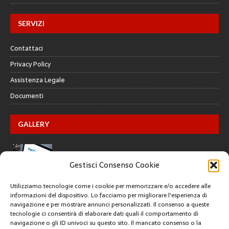
SERVIZI
Contattaci
Privacy Policy
Assistenza Legale
Documenti
GALLERY
Gestisci Consenso Cookie
Utilizziamo tecnologie come i cookie per memorizzare e/o accedere alle
informazioni del dispositivo. Lo facciamo per migliorare l'esperienza di
navigazione e per mostrare annunci personalizzati. Il consenso a queste
tecnologie ci consentirà di elaborare dati quali il comportamento di
CREATIVE COMMONS
navigazione o gli ID univoci su questo sito. Il mancato consenso o la