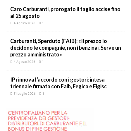
Caro Carburanti, prorogato il taglio accise fino
al 25 agosto
4 Agosto 2026
1
Carburanti, Sperduto (FAIB): «Il prezzo lo
decidono le compagnie, non i benzinai. Serve un
prezzo amministrato»
4 Agosto 2026
1
IP rinnova l’accordo con i gestori: intesa
triennale firmata con Faib, Fegica e Figisc
31 Luglio 2026
1