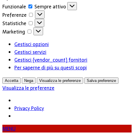
Funzionale
Funzionale
Sempre attivo
Preferenze
Preferenze
Statistiche
Statistiche
Marketing
Marketing
Gestisci opzioni
Gestisci servizi
Gestisci {vendor_count} fornitori
Per saperne di più su questi scopi
Accetta
Nega
Visualizza le preferenze
Salva preferenze
Visualizza le preferenze
Privacy Policy
MENU