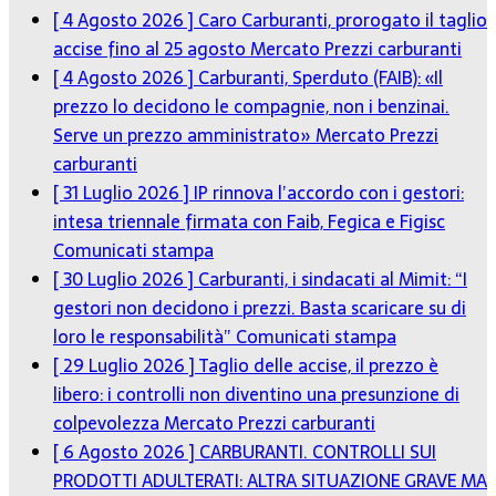
[ 4 Agosto 2026 ]
Caro Carburanti, prorogato il taglio
accise fino al 25 agosto
Mercato Prezzi carburanti
[ 4 Agosto 2026 ]
Carburanti, Sperduto (FAIB): «Il
prezzo lo decidono le compagnie, non i benzinai.
Serve un prezzo amministrato»
Mercato Prezzi
carburanti
[ 31 Luglio 2026 ]
IP rinnova l’accordo con i gestori:
intesa triennale firmata con Faib, Fegica e Figisc
Comunicati stampa
[ 30 Luglio 2026 ]
Carburanti, i sindacati al Mimit: “I
gestori non decidono i prezzi. Basta scaricare su di
loro le responsabilità”
Comunicati stampa
[ 29 Luglio 2026 ]
Taglio delle accise, il prezzo è
libero: i controlli non diventino una presunzione di
colpevolezza
Mercato Prezzi carburanti
[ 6 Agosto 2026 ]
CARBURANTI. CONTROLLI SUI
PRODOTTI ADULTERATI: ALTRA SITUAZIONE GRAVE MA