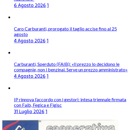
6 Agosto 2026
1
Caro Carburanti, prorogato il taglio accise fino al 25
agosto
4 Agosto 2026
1
Carburanti, Sperduto (FAIB): «Il prezzo lo decidono le
compagnie, non i benzinai. Serve un prezzo amministrato»
4 Agosto 2026
1
IP rinnova l’accordo con i gestori: intesa triennale firmata
con Faib, Fegica e Figisc
31 Luglio 2026
1