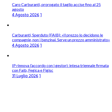
Caro Carburanti, prorogato il taglio accise fino al 25
agosto
4 Agosto 2026
1
Carburanti, Sperduto (FAIB): «Il prezzo lo decidono le
compagnie, non i benzinai. Serve un prezzo amministrato»
4 Agosto 2026
1
IP rinnova l’accordo con i gestori: intesa triennale firmata
con Faib, Fegica e Figisc
31 Luglio 2026
1