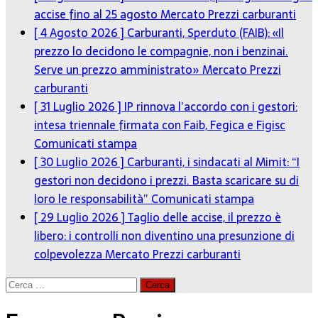
accise fino al 25 agosto
Mercato Prezzi carburanti
[ 4 Agosto 2026 ]
Carburanti, Sperduto (FAIB): «Il
prezzo lo decidono le compagnie, non i benzinai.
Serve un prezzo amministrato»
Mercato Prezzi
carburanti
[ 31 Luglio 2026 ]
IP rinnova l’accordo con i gestori:
intesa triennale firmata con Faib, Fegica e Figisc
Comunicati stampa
[ 30 Luglio 2026 ]
Carburanti, i sindacati al Mimit: “I
gestori non decidono i prezzi. Basta scaricare su di
loro le responsabilità”
Comunicati stampa
[ 29 Luglio 2026 ]
Taglio delle accise, il prezzo è
libero: i controlli non diventino una presunzione di
colpevolezza
Mercato Prezzi carburanti
Ricerca
per: