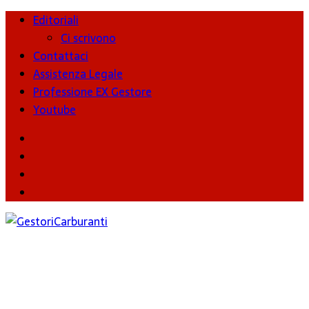
Editoriali
Ci scrivono
Contattaci
Assistenza Legale
Professione EX Gestore
Youtube
youtube
Facebook
Twitter
Instagram