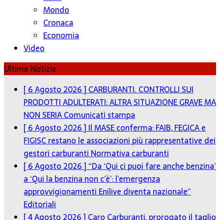
Mondo
Cronaca
Economia
Video
Ultime Notizie
[ 6 Agosto 2026 ]
CARBURANTI. CONTROLLI SUI
PRODOTTI ADULTERATI: ALTRA SITUAZIONE GRAVE MA
NON SERIA
Comunicati stampa
[ 6 Agosto 2026 ]
Il MASE conferma: FAIB, FEGICA e
FIGISC restano le associazioni più rappresentative dei
gestori carburanti
Normativa carburanti
[ 6 Agosto 2026 ]
“Da ‘Qui ci puoi fare anche benzina’
a ‘Qui la benzina non c’è’: l’emergenza
approvvigionamenti Enilive diventa nazionale”
Editoriali
[ 4 Agosto 2026 ]
Caro Carburanti, prorogato il taglio