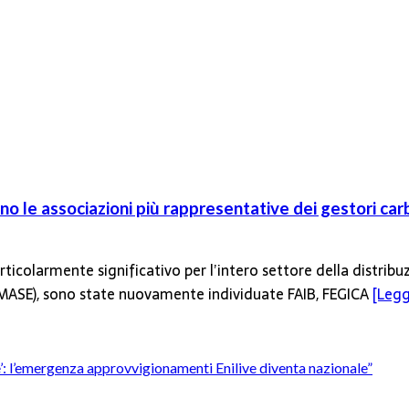
o le associazioni più rappresentative dei gestori car
ticolarmente significativo per l’intero settore della distribu
 (MASE), sono state nuovamente individuate FAIB, FEGICA
[Leggi
’è’: l’emergenza approvvigionamenti Enilive diventa nazionale”