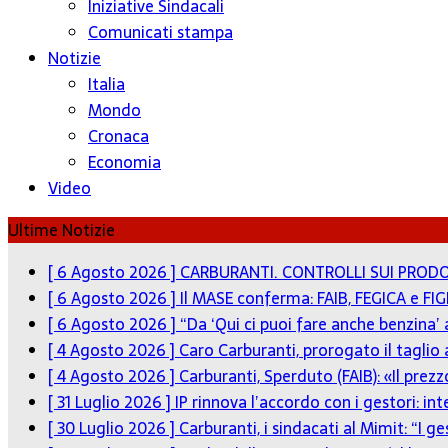
Iniziative Sindacali
Comunicati stampa
Notizie
Italia
Mondo
Cronaca
Economia
Video
Ultime Notizie
[ 6 Agosto 2026 ]
CARBURANTI. CONTROLLI SUI PRODO
[ 6 Agosto 2026 ]
Il MASE conferma: FAIB, FEGICA e FIG
[ 6 Agosto 2026 ]
“Da ‘Qui ci puoi fare anche benzina’
[ 4 Agosto 2026 ]
Caro Carburanti, prorogato il taglio 
[ 4 Agosto 2026 ]
Carburanti, Sperduto (FAIB): «Il pre
[ 31 Luglio 2026 ]
IP rinnova l’accordo con i gestori: in
[ 30 Luglio 2026 ]
Carburanti, i sindacati al Mimit: “I g