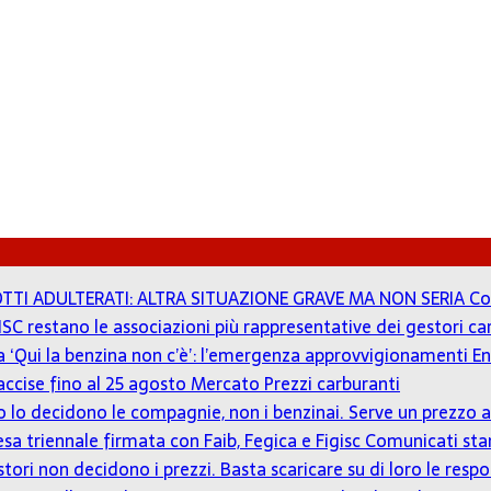
TTI ADULTERATI: ALTRA SITUAZIONE GRAVE MA NON SERIA
Co
ISC restano le associazioni più rappresentative dei gestori c
 a ‘Qui la benzina non c’è’: l’emergenza approvvigionamenti En
accise fino al 25 agosto
Mercato Prezzi carburanti
zzo lo decidono le compagnie, non i benzinai. Serve un prezz
tesa triennale firmata con Faib, Fegica e Figisc
Comunicati st
estori non decidono i prezzi. Basta scaricare su di loro le resp