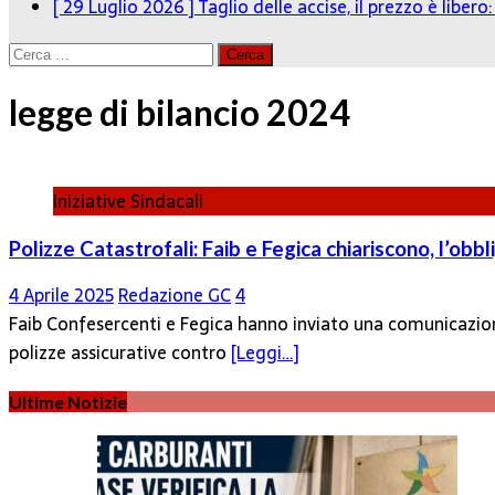
[ 29 Luglio 2026 ]
Taglio delle accise, il prezzo è liber
Ricerca
per:
legge di bilancio 2024
Iniziative Sindacali
Polizze Catastrofali: Faib e Fegica chiariscono, l’obb
4 Aprile 2025
Redazione GC
4
Faib Confesercenti e Fegica hanno inviato una comunicazione 
polizze assicurative contro
[Leggi…]
Ultime Notizie