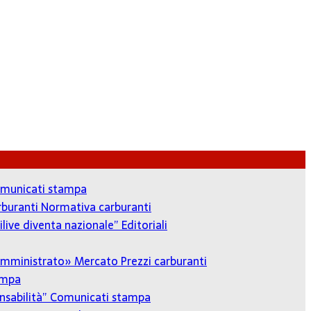
municati stampa
arburanti
Normativa carburanti
ilive diventa nazionale”
Editoriali
o amministrato»
Mercato Prezzi carburanti
ampa
onsabilità”
Comunicati stampa