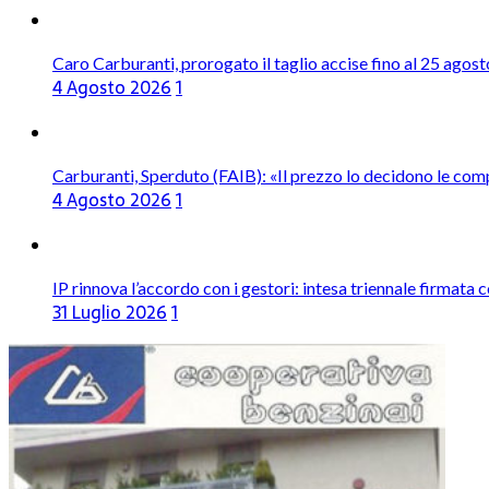
Caro Carburanti, prorogato il taglio accise fino al 25 agost
4 Agosto 2026
1
Carburanti, Sperduto (FAIB): «Il prezzo lo decidono le com
4 Agosto 2026
1
IP rinnova l’accordo con i gestori: intesa triennale firmata 
31 Luglio 2026
1