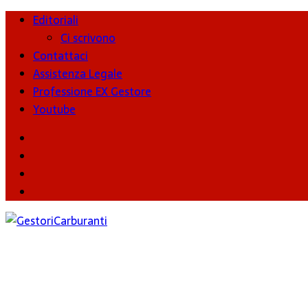
Editoriali
Ci scrivono
Contattaci
Assistenza Legale
Professione EX Gestore
Youtube
youtube
Facebook
Twitter
Instagram