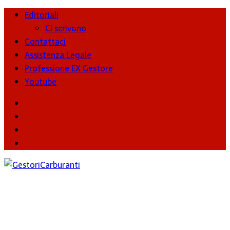
Editoriali
Ci scrivono
Contattaci
Assistenza Legale
Professione EX Gestore
Youtube
youtube
Facebook
Twitter
Instagram