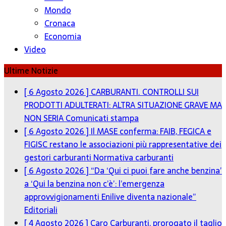
Mondo
Cronaca
Economia
Video
Ultime Notizie
[ 6 Agosto 2026 ]
CARBURANTI. CONTROLLI SUI
PRODOTTI ADULTERATI: ALTRA SITUAZIONE GRAVE MA
NON SERIA
Comunicati stampa
[ 6 Agosto 2026 ]
Il MASE conferma: FAIB, FEGICA e
FIGISC restano le associazioni più rappresentative dei
gestori carburanti
Normativa carburanti
[ 6 Agosto 2026 ]
“Da ‘Qui ci puoi fare anche benzina’
a ‘Qui la benzina non c’è’: l’emergenza
approvvigionamenti Enilive diventa nazionale”
Editoriali
[ 4 Agosto 2026 ]
Caro Carburanti, prorogato il taglio