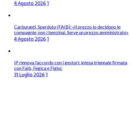
4 Agosto 2026
1
Carburanti, Sperduto (FAIB): «Il prezzo lo decidono le
compagnie, non i benzinai. Serve un prezzo amministrato»
4 Agosto 2026
1
IP rinnova l’accordo con i gestori: intesa triennale firmata
con Faib, Fegica e Figisc
31 Luglio 2026
1