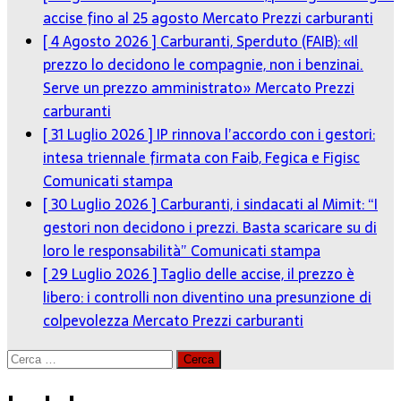
accise fino al 25 agosto
Mercato Prezzi carburanti
[ 4 Agosto 2026 ]
Carburanti, Sperduto (FAIB): «Il
prezzo lo decidono le compagnie, non i benzinai.
Serve un prezzo amministrato»
Mercato Prezzi
carburanti
[ 31 Luglio 2026 ]
IP rinnova l’accordo con i gestori:
intesa triennale firmata con Faib, Fegica e Figisc
Comunicati stampa
[ 30 Luglio 2026 ]
Carburanti, i sindacati al Mimit: “I
gestori non decidono i prezzi. Basta scaricare su di
loro le responsabilità”
Comunicati stampa
[ 29 Luglio 2026 ]
Taglio delle accise, il prezzo è
libero: i controlli non diventino una presunzione di
colpevolezza
Mercato Prezzi carburanti
Ricerca
per: