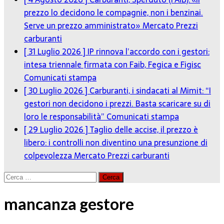
prezzo lo decidono le compagnie, non i benzinai.
Serve un prezzo amministrato»
Mercato Prezzi
carburanti
[ 31 Luglio 2026 ]
IP rinnova l’accordo con i gestori:
intesa triennale firmata con Faib, Fegica e Figisc
Comunicati stampa
[ 30 Luglio 2026 ]
Carburanti, i sindacati al Mimit: “I
gestori non decidono i prezzi. Basta scaricare su di
loro le responsabilità”
Comunicati stampa
[ 29 Luglio 2026 ]
Taglio delle accise, il prezzo è
libero: i controlli non diventino una presunzione di
colpevolezza
Mercato Prezzi carburanti
Ricerca
per:
mancanza gestore