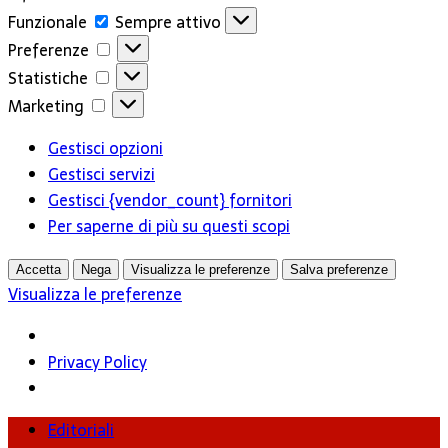
Funzionale
Funzionale
Sempre attivo
Preferenze
Preferenze
Statistiche
Statistiche
Marketing
Marketing
Gestisci opzioni
Gestisci servizi
Gestisci {vendor_count} fornitori
Per saperne di più su questi scopi
Accetta
Nega
Visualizza le preferenze
Salva preferenze
Visualizza le preferenze
Privacy Policy
Editoriali