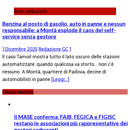
Rete carburanti
Benzina al posto di gasolio, auto in panne e nessun
responsabile: a Montà esplode il caos del self-
service senza gestore
1 Dicembre 2025
Redazione GC
1
Il caso Tamoil mostra tutto il lato oscuro delle stazioni
automatizzate: quando qualcosa va storto… non c’è
nessuno. A Montà, quartiere di Padova, decine di
automobilisti in panne
[Leggi…]
Ultime Notizie
Il MASE conferma: FAIB, FEGICA e FIGISC
restano le associazioni più rappresentative dei
gestori carburanti