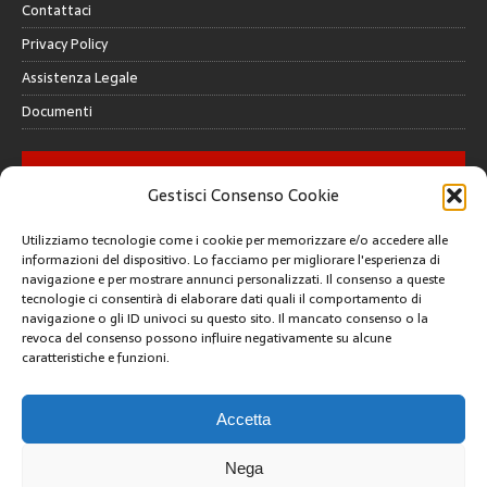
Contattaci
Privacy Policy
Assistenza Legale
Documenti
GALLERY
Gestisci Consenso Cookie
Utilizziamo tecnologie come i cookie per memorizzare e/o accedere alle
informazioni del dispositivo. Lo facciamo per migliorare l'esperienza di
navigazione e per mostrare annunci personalizzati. Il consenso a queste
tecnologie ci consentirà di elaborare dati quali il comportamento di
CREATIVE COMMONS
navigazione o gli ID univoci su questo sito. Il mancato consenso o la
revoca del consenso possono influire negativamente su alcune
caratteristiche e funzioni.
Questa opera è concessa in licenza con i termini
CC BY 4.0
ARCHIVI
Accetta
Nega