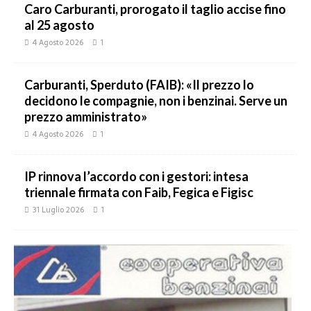
Caro Carburanti, prorogato il taglio accise fino
al 25 agosto
4 Agosto 2026
1
Carburanti, Sperduto (FAIB): «Il prezzo lo
decidono le compagnie, non i benzinai. Serve un
prezzo amministrato»
4 Agosto 2026
1
IP rinnova l’accordo con i gestori: intesa
triennale firmata con Faib, Fegica e Figisc
31 Luglio 2026
1