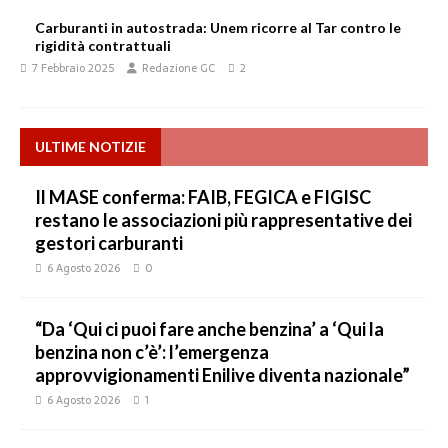
Carburanti in autostrada: Unem ricorre al Tar contro le
rigidità contrattuali
7 Febbraio 2025
Redazione GC
2
ULTIME NOTIZIE
Il MASE conferma: FAIB, FEGICA e FIGISC
restano le associazioni più rappresentative dei
gestori carburanti
6 Agosto 2026
0
“Da ‘Qui ci puoi fare anche benzina’ a ‘Qui la
benzina non c’è’: l’emergenza
approvvigionamenti Enilive diventa nazionale”
6 Agosto 2026
1