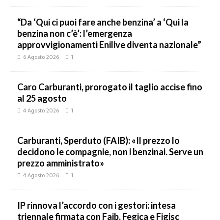
“Da ‘Qui ci puoi fare anche benzina’ a ‘Qui la
benzina non c’è’: l’emergenza
approvvigionamenti Enilive diventa nazionale”
6 Agosto 2026
1
Caro Carburanti, prorogato il taglio accise fino
al 25 agosto
4 Agosto 2026
1
Carburanti, Sperduto (FAIB): «Il prezzo lo
decidono le compagnie, non i benzinai. Serve un
prezzo amministrato»
4 Agosto 2026
1
IP rinnova l’accordo con i gestori: intesa
triennale firmata con Faib, Fegica e Figisc