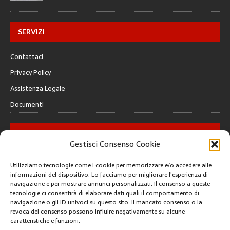
SERVIZI
Contattaci
Privacy Policy
Assistenza Legale
Documenti
GALLERY
Gestisci Consenso Cookie
Utilizziamo tecnologie come i cookie per memorizzare e/o accedere alle
informazioni del dispositivo. Lo facciamo per migliorare l'esperienza di
navigazione e per mostrare annunci personalizzati. Il consenso a queste
tecnologie ci consentirà di elaborare dati quali il comportamento di
CREATIVE COMMONS
navigazione o gli ID univoci su questo sito. Il mancato consenso o la
revoca del consenso possono influire negativamente su alcune
caratteristiche e funzioni.
Questa opera è concessa in licenza con i termini
CC BY 4.0