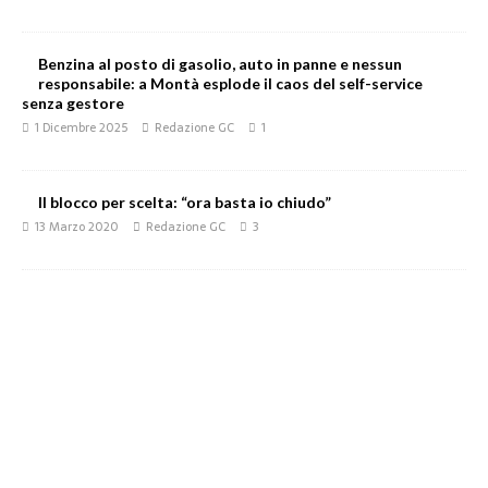
Benzina al posto di gasolio, auto in panne e nessun
responsabile: a Montà esplode il caos del self-service
senza gestore
1 Dicembre 2025
Redazione GC
1
Il blocco per scelta: “ora basta io chiudo”
13 Marzo 2020
Redazione GC
3