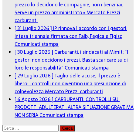
prezzo lo decidono le compagnie, non i benzinai.
Serve un prezzo amministrato»
Mercato Prezzi
carburanti
[ 31 Luglio 2026 ]
IP rinnova l’accordo con i gestori:
intesa triennale firmata con Faib, Fegica e Figisc
Comunicati stampa
[ 30 Luglio 2026 ]
Carburanti, i sindacati al Mimit: “I
gestori non decidono i prezzi. Basta scaricare su di
loro le responsabilità”
Comunicati stampa
[ 29 Luglio 2026 ]
Taglio delle accise, il prezzo è
libero: i controlli non diventino una presunzione di
colpevolezza
Mercato Prezzi carburanti
[ 6 Agosto 2026 ]
CARBURANTI. CONTROLLI SUI
PRODOTTI ADULTERATI: ALTRA SITUAZIONE GRAVE MA
NON SERIA
Comunicati stampa
Ricerca
per: