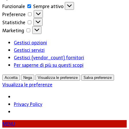
Funzionale
Funzionale
Sempre attivo
Preferenze
Preferenze
Statistiche
Statistiche
Marketing
Marketing
Gestisci opzioni
Gestisci servizi
Gestisci {vendor_count} fornitori
Per saperne di più su questi scopi
Accetta
Nega
Visualizza le preferenze
Salva preferenze
Visualizza le preferenze
Privacy Policy
MENU