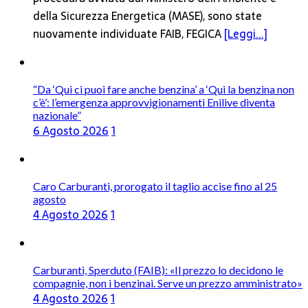
della Sicurezza Energetica (MASE), sono state
nuovamente individuate FAIB, FEGICA
[Leggi...]
“Da ‘Qui ci puoi fare anche benzina’ a ‘Qui la benzina non
c’è’: l’emergenza approvvigionamenti Enilive diventa
nazionale”
6 Agosto 2026
1
Caro Carburanti, prorogato il taglio accise fino al 25
agosto
4 Agosto 2026
1
Carburanti, Sperduto (FAIB): «Il prezzo lo decidono le
compagnie, non i benzinai. Serve un prezzo amministrato»
4 Agosto 2026
1