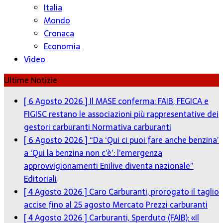
Italia
Mondo
Cronaca
Economia
Video
Ultime Notizie
[ 6 Agosto 2026 ]
Il MASE conferma: FAIB, FEGICA e
FIGISC restano le associazioni più rappresentative dei
gestori carburanti
Normativa carburanti
[ 6 Agosto 2026 ]
“Da ‘Qui ci puoi fare anche benzina’
a ‘Qui la benzina non c’è’: l’emergenza
approvvigionamenti Enilive diventa nazionale”
Editoriali
[ 4 Agosto 2026 ]
Caro Carburanti, prorogato il taglio
accise fino al 25 agosto
Mercato Prezzi carburanti
[ 4 Agosto 2026 ]
Carburanti, Sperduto (FAIB): «Il