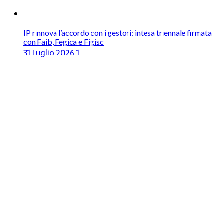
IP rinnova l’accordo con i gestori: intesa triennale firmata
con Faib, Fegica e Figisc
31 Luglio 2026
1