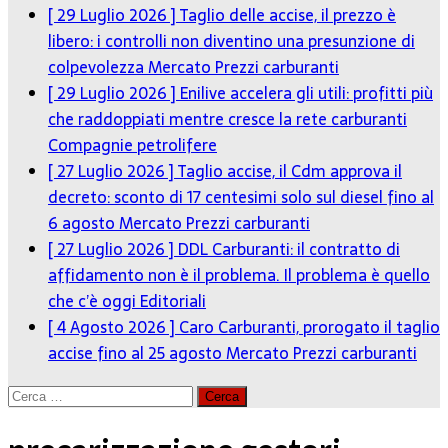
[ 29 Luglio 2026 ]
Taglio delle accise, il prezzo è
libero: i controlli non diventino una presunzione di
colpevolezza
Mercato Prezzi carburanti
[ 29 Luglio 2026 ]
Enilive accelera gli utili: profitti più
che raddoppiati mentre cresce la rete carburanti
Compagnie petrolifere
[ 27 Luglio 2026 ]
Taglio accise, il Cdm approva il
decreto: sconto di 17 centesimi solo sul diesel fino al
6 agosto
Mercato Prezzi carburanti
[ 27 Luglio 2026 ]
DDL Carburanti: il contratto di
affidamento non è il problema. Il problema è quello
che c’è oggi
Editoriali
[ 4 Agosto 2026 ]
Caro Carburanti, prorogato il taglio
accise fino al 25 agosto
Mercato Prezzi carburanti
Ricerca
per: