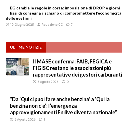
EG cambia le regole in corsa: imposizione di DROP e giorni
fissi di consegna rischiano di compromettere l’economicità
delle gestioni
10 Giugno 2025
Redazione GC
7
ULTIME NOTIZIE
Il MASE conferma: FAIB, FEGICA e
FIGISC restano le associazioni più
rappresentative dei gestori carburanti
6 Agosto 2026
0
“Da ‘Qui ci puoi fare anche benzina’ a ‘Qui la
benzina non c’è’: l’emergenza
approvvigionamenti Enilive diventa nazionale”
6 Agosto 2026
1