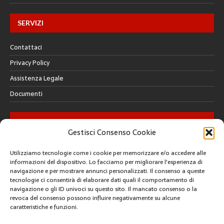
SERVIZI
Contattaci
Privacy Policy
Assistenza Legale
Documenti
GALLERY
Gestisci Consenso Cookie
Utilizziamo tecnologie come i cookie per memorizzare e/o accedere alle
informazioni del dispositivo. Lo facciamo per migliorare l'esperienza di
navigazione e per mostrare annunci personalizzati. Il consenso a queste
tecnologie ci consentirà di elaborare dati quali il comportamento di
CREATIVE COMMONS
navigazione o gli ID univoci su questo sito. Il mancato consenso o la
revoca del consenso possono influire negativamente su alcune
caratteristiche e funzioni.
Questa opera è concessa in licenza con i termini
CC BY 4.0