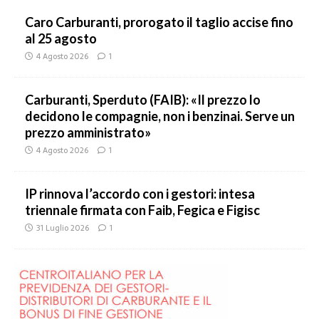
Caro Carburanti, prorogato il taglio accise fino
al 25 agosto
4 Agosto 2026
1
Carburanti, Sperduto (FAIB): «Il prezzo lo
decidono le compagnie, non i benzinai. Serve un
prezzo amministrato»
4 Agosto 2026
1
IP rinnova l’accordo con i gestori: intesa
triennale firmata con Faib, Fegica e Figisc
31 Luglio 2026
1