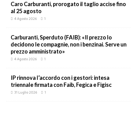
Caro Carburanti, prorogato il taglio accise fino
al 25 agosto
4 Agosto 2026
1
Carburanti, Sperduto (FAIB): «Il prezzo lo
decidono le compagnie, non i benzinai. Serve un
prezzo amministrato»
4 Agosto 2026
1
IP rinnova l’accordo con i gestori: intesa
triennale firmata con Faib, Fegica e Figisc
31 Luglio 2026
1