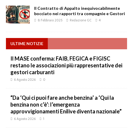
Il Contratto di Appalto inequivocabilmente
bocciato nei rapporti tra compagnie e Gestori
8 Febbraio 2025
Redazione GC
4
ULTIME NOTIZIE
Il MASE conferma: FAIB, FEGICA e FIGISC
restano le associazioni più rappresentative dei
gestori carburanti
6 Agosto 2026
0
“Da ‘Qui ci puoi fare anche benzina’ a ‘Qui la
benzina non c’è’: l’emergenza
approvvigionamenti Enilive diventa nazionale”
6 Agosto 2026
1