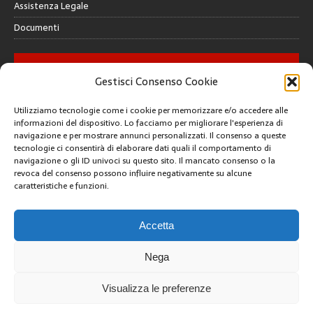
Assistenza Legale
Documenti
GALLERY
Gestisci Consenso Cookie
Utilizziamo tecnologie come i cookie per memorizzare e/o accedere alle
informazioni del dispositivo. Lo facciamo per migliorare l'esperienza di
navigazione e per mostrare annunci personalizzati. Il consenso a queste
tecnologie ci consentirà di elaborare dati quali il comportamento di
CREATIVE COMMONS
navigazione o gli ID univoci su questo sito. Il mancato consenso o la
revoca del consenso possono influire negativamente su alcune
caratteristiche e funzioni.
Questa opera è concessa in licenza con i termini
CC BY 4.0
ARCHIVI
Accetta
Nega
Visualizza le preferenze