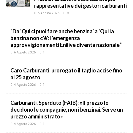
rappresentative dei gestori carburanti
6 Agosto 2026
0
“Da ‘Qui ci puoi fare anche benzina’ a ‘Qui la
benzina non c’è’: l’emergenza
approvvigionamenti Enilive diventa nazionale”
6 Agosto 2026
1
Caro Carburanti, prorogato il taglio accise fino
al 25 agosto
4 Agosto 2026
1
Carburanti, Sperduto (FAIB): «Il prezzo lo
decidono le compagnie, non i benzinai. Serve un
prezzo amministrato»
4 Agosto 2026
1