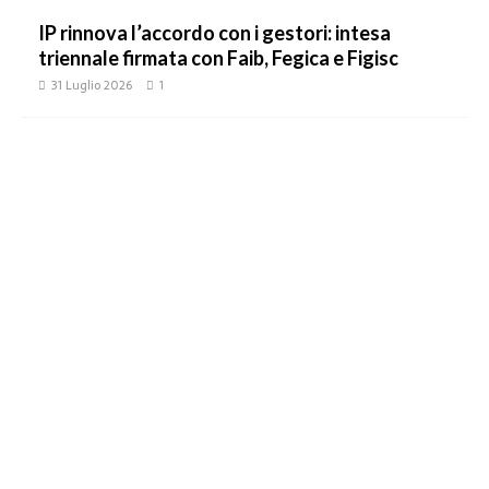
IP rinnova l’accordo con i gestori: intesa
triennale firmata con Faib, Fegica e Figisc
31 Luglio 2026
1