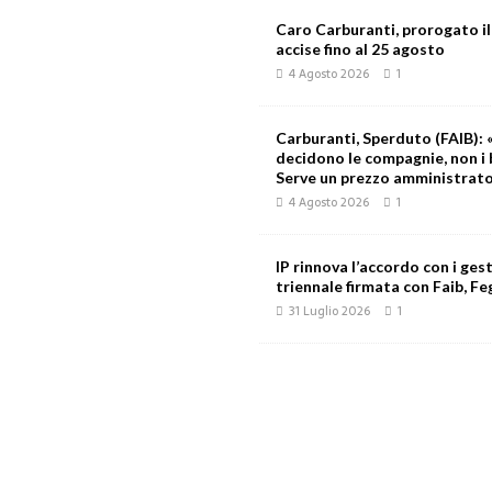
Caro Carburanti, prorogato il
accise fino al 25 agosto
4 Agosto 2026
1
Carburanti, Sperduto (FAIB): «
decidono le compagnie, non i 
Serve un prezzo amministrat
4 Agosto 2026
1
IP rinnova l’accordo con i gest
triennale firmata con Faib, Feg
31 Luglio 2026
1