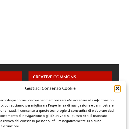
CREATIVE COMMONS
Gestisci Consenso Cookie
Questa opera è concessa in licenza con i termini
CC BY 4.0
tecnologie come i cookie per memorizzare e/o accedere alle informazioni
ivo. Lo facciamo per migliorare l'esperienza di navigazione e per mostrare
onalizzati. Il consenso a queste tecnologie ci consentirà di elaborare dati
ARCHIVI
portamento di navigazione o gli ID univoci su questo sito. Il mancato
a revoca del consenso possono influire negativamente su alcune
he e funzioni.