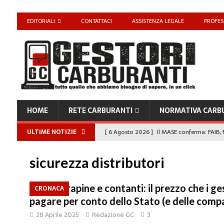
EDITORIALI
CONTATTACI
ASSISTENZA LEGALE
PROFES
HOME
RETE CARBURANTI
NORMATIVA CARB
ULTIME NOTIZIE
[ 6 Agosto 2026 ]
Il MASE conferma: FAIB, F
carburanti
NORMATIVA CARBURANTI
sicurezza distributori
[ 6 Agosto 2026 ]
“Da ‘Qui ci puoi fare an
Enilive diventa nazionale”
EDITORIALI
Spari, rapine e contanti: il prezzo che i g
CRONACA
pagare per conto dello Stato (e delle comp
[ 4 Agosto 2026 ]
Caro Carburanti, proroga
28 Aprile 2025
Redazione GC
3
[ 4 Agosto 2026 ]
Carburanti, Sperduto (FA