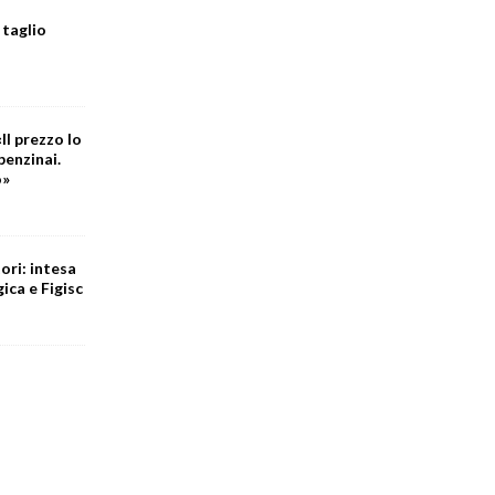
 taglio
Il prezzo lo
benzinai.
o»
ori: intesa
ica e Figisc