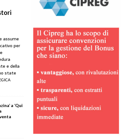
tori
he assume
icativo per
ne
cedura
te e della
no state
EGICA
zina’ a ‘Qui
a
iventa