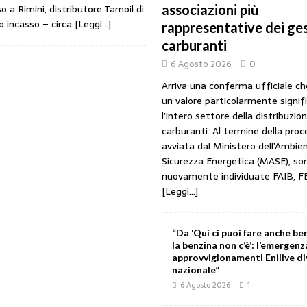
o a Rimini, distributore Tamoil di
associazioni più
URANTI
ro incasso – circa
[Leggi…]
rappresentative dei ges
 gestori: intesa triennale firmata con Faib, Fegica e Figisc
COMUNICATI
carburanti
6 Agosto 2026
0
l Mimit: “I gestori non decidono i prezzi. Basta scaricare su di loro le
Arriva una conferma ufficiale c
un valore particolarmente signif
l’intero settore della distribuzio
rezzo è libero: i controlli non diventino una presunzione di colpevolezza
carburanti. Al termine della pro
avviata dal Ministero dell’Ambien
Sicurezza Energetica (MASE), so
nuovamente individuate FAIB, F
I SUI PRODOTTI ADULTERATI: ALTRA SITUAZIONE GRAVE MA NON SERIA
[Leggi...]
“Da ‘Qui ci puoi fare anche ben
la benzina non c’è’: l’emergenz
approvvigionamenti Enilive d
nazionale”
6 Agosto 2026
1