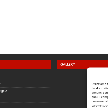
GALLERY
y
Utilizziamo 
del disposit
egale
annunci pers
quali il com
consenso o l
caratteristic