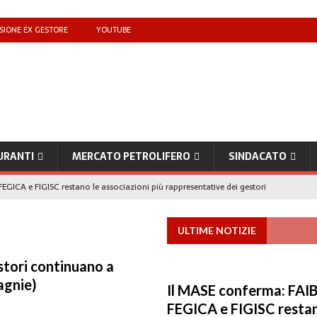
SIONE EX GESTORE
YOUTUBE
URANTI
MERCATO PETROLIFERO
SINDACATO
EGICA e FIGISC restano le associazioni più rappresentative dei gestori
ULTIME NOTIZIE
che benzina’ a ‘Qui la benzina non c’è’: l’emergenza approvvigionamenti
estori continuano a
agnie)
to il taglio accise fino al 25 agosto
MERCATO PREZZI CARBURANTI
Il MASE conferma: FAIB
IB): «Il prezzo lo decidono le compagnie, non i benzinai. Serve un prezzo
FEGICA e FIGISC restan