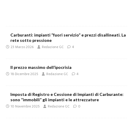
Carburanti: impianti “fuori servizio” e prezzi disallineati. La
rete sotto pressione
23 Marzo 2026
Redazione GC
4
Il prezzo massimo dell’ipocrisia
18 Dicembre 2025
Redazione GC
4
Imposta di Registro e Cessione di Impianti di Carburante:
sono “immobili” gli impianti e le attrezzature
10 Novembre 2025
Redazione GC
0