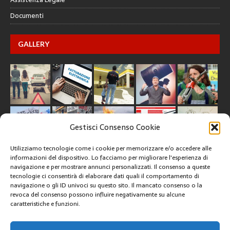
Documenti
GALLERY
Gestisci Consenso Cookie
Utilizziamo tecnologie come i cookie per memorizzare e/o accedere alle
informazioni del dispositivo. Lo facciamo per migliorare l'esperienza di
navigazione e per mostrare annunci personalizzati. Il consenso a queste
tecnologie ci consentirà di elaborare dati quali il comportamento di
CREATIVE COMMONS
navigazione o gli ID univoci su questo sito. Il mancato consenso o la
revoca del consenso possono influire negativamente su alcune
caratteristiche e funzioni.
Questa opera è concessa in licenza con i termini
CC BY 4.0
ARCHIVI