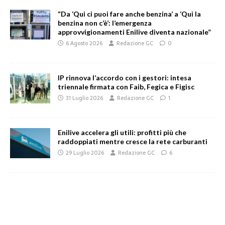
“Da ‘Qui ci puoi fare anche benzina’ a ‘Qui la
benzina non c’è’: l’emergenza
approvvigionamenti Enilive diventa nazionale”
6 Agosto 2026
Redazione GC
0
IP rinnova l’accordo con i gestori: intesa
triennale firmata con Faib, Fegica e Figisc
31 Luglio 2026
Redazione GC
1
Enilive accelera gli utili: profitti più che
raddoppiati mentre cresce la rete carburanti
29 Luglio 2026
Redazione GC
6