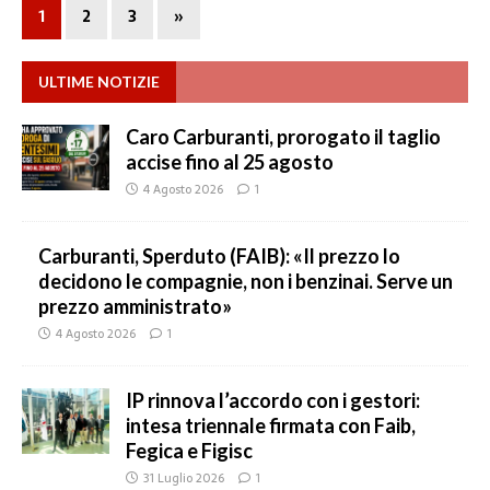
1
2
3
»
ULTIME NOTIZIE
Caro Carburanti, prorogato il taglio
accise fino al 25 agosto
4 Agosto 2026
1
Carburanti, Sperduto (FAIB): «Il prezzo lo
decidono le compagnie, non i benzinai. Serve un
prezzo amministrato»
4 Agosto 2026
1
IP rinnova l’accordo con i gestori:
intesa triennale firmata con Faib,
Fegica e Figisc
31 Luglio 2026
1