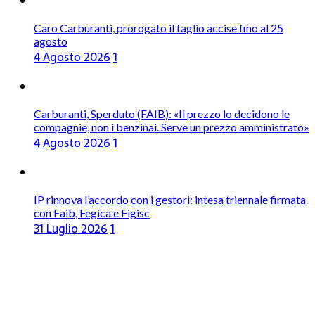
Caro Carburanti, prorogato il taglio accise fino al 25
agosto
4 Agosto 2026
1
Carburanti, Sperduto (FAIB): «Il prezzo lo decidono le
compagnie, non i benzinai. Serve un prezzo amministrato»
4 Agosto 2026
1
IP rinnova l’accordo con i gestori: intesa triennale firmata
con Faib, Fegica e Figisc
31 Luglio 2026
1