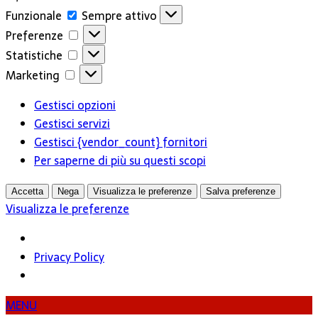
Funzionale
Funzionale
Sempre attivo
Preferenze
Preferenze
Statistiche
Statistiche
Marketing
Marketing
Gestisci opzioni
Gestisci servizi
Gestisci {vendor_count} fornitori
Per saperne di più su questi scopi
Accetta
Nega
Visualizza le preferenze
Salva preferenze
Visualizza le preferenze
Privacy Policy
MENU