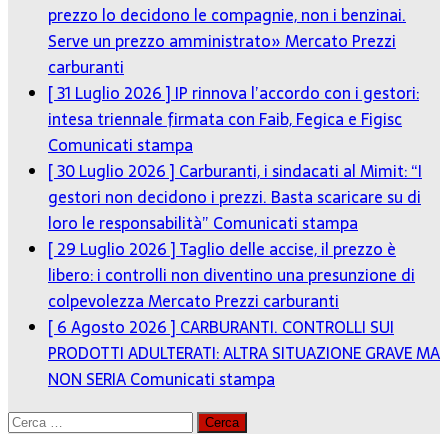
prezzo lo decidono le compagnie, non i benzinai.
Serve un prezzo amministrato»
Mercato Prezzi
carburanti
[ 31 Luglio 2026 ]
IP rinnova l’accordo con i gestori:
intesa triennale firmata con Faib, Fegica e Figisc
Comunicati stampa
[ 30 Luglio 2026 ]
Carburanti, i sindacati al Mimit: “I
gestori non decidono i prezzi. Basta scaricare su di
loro le responsabilità”
Comunicati stampa
[ 29 Luglio 2026 ]
Taglio delle accise, il prezzo è
libero: i controlli non diventino una presunzione di
colpevolezza
Mercato Prezzi carburanti
[ 6 Agosto 2026 ]
CARBURANTI. CONTROLLI SUI
PRODOTTI ADULTERATI: ALTRA SITUAZIONE GRAVE MA
NON SERIA
Comunicati stampa
Ricerca
per: