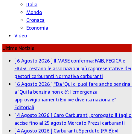
Italia
Mondo
Cronaca
Economia
Video
Ultime Notizie
[ 6 Agosto 2026 ]
Il MASE conferma: FAIB, FEGICA e
FIGISC restano le associazioni più rappresentative dei
gestori carburanti
Normativa carburanti
[ 6 Agosto 2026 ]
“Da ‘Qui ci puoi fare anche benzina’
a ‘Qui la benzina non c’è’: l’emergenza
approvvigionamenti Enilive diventa nazionale”
Editoriali
[ 4 Agosto 2026 ]
Caro Carburanti, prorogato il taglio
accise fino al 25 agosto
Mercato Prezzi carburanti
[ 4 Agosto 2026 ]
Carburanti, Sperduto (FAIB): «Il