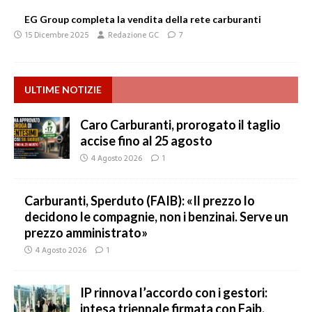
EG Group completa la vendita della rete carburanti
15 Dicembre 2025
Redazione GC
7
ULTIME NOTIZIE
Caro Carburanti, prorogato il taglio
accise fino al 25 agosto
4 Agosto 2026
1
Carburanti, Sperduto (FAIB): «Il prezzo lo
decidono le compagnie, non i benzinai. Serve un
prezzo amministrato»
4 Agosto 2026
1
IP rinnova l’accordo con i gestori:
intesa triennale firmata con Faib,