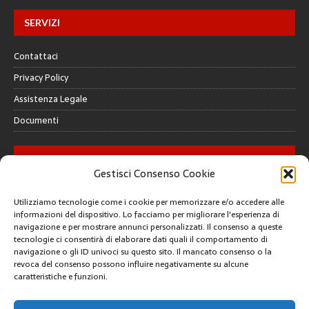
SERVIZI
Contattaci
Privacy Policy
Assistenza Legale
Documenti
GALLERY
Gestisci Consenso Cookie
Utilizziamo tecnologie come i cookie per memorizzare e/o accedere alle
informazioni del dispositivo. Lo facciamo per migliorare l'esperienza di
navigazione e per mostrare annunci personalizzati. Il consenso a queste
tecnologie ci consentirà di elaborare dati quali il comportamento di
CREATIVE COMMONS
navigazione o gli ID univoci su questo sito. Il mancato consenso o la
revoca del consenso possono influire negativamente su alcune
caratteristiche e funzioni.
Questa opera è concessa in licenza con i termini
CC BY 4.0