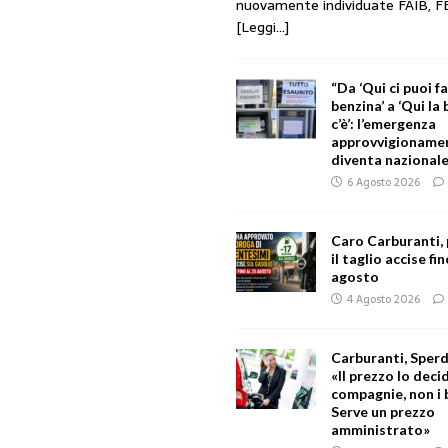
nuovamente individuate FAIB, F
[Leggi...]
“Da ‘Qui ci puoi f
benzina’ a ‘Qui la
c’è’: l’emergenza
approvvigionament
diventa nazionale
6 Agosto 2026
Caro Carburanti,
il taglio accise fin
agosto
4 Agosto 2026
Carburanti, Sperd
«Il prezzo lo deci
compagnie, non i 
Serve un prezzo
amministrato»