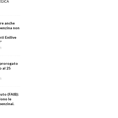
EGICA
are anche
 benzina non
i Enilive
”
1
 prorogato
o al 25
1
uto (FAIB):
dono le
benzinai.