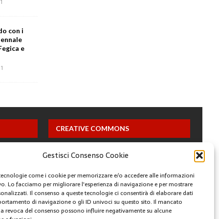
1
do con i
iennale
Fegica e
1
CREATIVE COMMONS
Questa opera è concessa in licenza con i termini
Gestisci Consenso Cookie
CC BY 4.0
tecnologie come i cookie per memorizzare e/o accedere alle informazioni
ivo. Lo facciamo per migliorare l'esperienza di navigazione e per mostrare
ARCHIVI
onalizzati. Il consenso a queste tecnologie ci consentirà di elaborare dati
portamento di navigazione o gli ID univoci su questo sito. Il mancato
a revoca del consenso possono influire negativamente su alcune