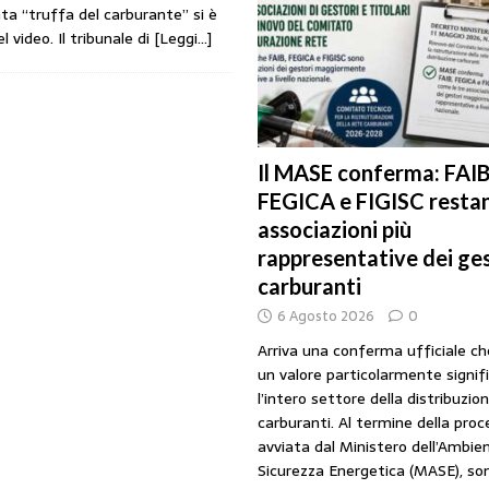
ta “truffa del carburante” si è
URANTI
video. Il tribunale di
[Leggi…]
i gestori: intesa triennale firmata con Faib, Fegica e Figisc
COMUNICATI
l Mimit: “I gestori non decidono i prezzi. Basta scaricare su di loro le
Il MASE conferma: FAIB
FEGICA e FIGISC restan
rezzo è libero: i controlli non diventino una presunzione di colpevolezza
associazioni più
rappresentative dei ges
I SUI PRODOTTI ADULTERATI: ALTRA SITUAZIONE GRAVE MA NON SERIA
carburanti
6 Agosto 2026
0
Arriva una conferma ufficiale c
un valore particolarmente signif
l’intero settore della distribuzio
carburanti. Al termine della pro
avviata dal Ministero dell’Ambien
Sicurezza Energetica (MASE), so