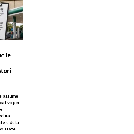
,
o le
tori
he assume
icativo per
ne
cedura
te e della
no state