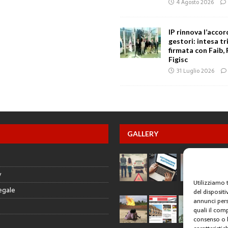
4 Agosto 2026
IP rinnova l’accor
gestori: intesa tr
firmata con Faib, 
Figisc
31 Luglio 2026
GALLERY
y
Utilizziamo 
egale
del disposit
annunci pers
quali il com
consenso o l