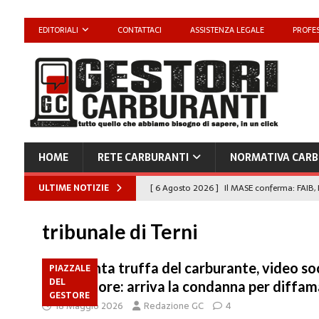
EDITORIALI
CONTATTACI
ASSISTENZA LEGALE
PROFES
HOME
RETE CARBURANTI
NORMATIVA CARB
ULTIME NOTIZIE
[ 6 Agosto 2026 ]
Il MASE conferma: FAIB, 
carburanti
NORMATIVA CARBURANTI
tribunale di Terni
[ 6 Agosto 2026 ]
“Da ‘Qui ci puoi fare an
Enilive diventa nazionale”
EDITORIALI
Presunta truffa del carburante, video soc
PIAZZALE
DEL
distributore: arriva la condanna per diffa
[ 4 Agosto 2026 ]
Caro Carburanti, proroga
GESTORE
18 Maggio 2026
Redazione GC
4
[ 4 Agosto 2026 ]
Carburanti, Sperduto (FA