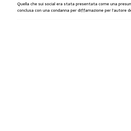
Quella che sui social era stata presentata come una presun
amministrato»
MERCATO PREZZI CARB
conclusa con una condanna per diffamazione per l’autore del 
[ 31 Luglio 2026 ]
IP rinnova l’accordo con 
STAMPA
[ 30 Luglio 2026 ]
Carburanti, i sindacati a
responsabilità”
COMUNICATI STAMPA
[ 29 Luglio 2026 ]
Taglio delle accise, il p
MERCATO PREZZI CARBURANTI
[ 6 Agosto 2026 ]
CARBURANTI. CONTROLL
COMUNICATI STAMPA