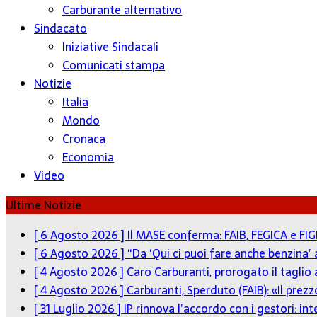
Carburante alternativo
Sindacato
Iniziative Sindacali
Comunicati stampa
Notizie
Italia
Mondo
Cronaca
Economia
Video
Ultime Notizie
[ 6 Agosto 2026 ]
Il MASE conferma: FAIB, FEGICA e FIG
[ 6 Agosto 2026 ]
“Da ‘Qui ci puoi fare anche benzina’
[ 4 Agosto 2026 ]
Caro Carburanti, prorogato il taglio 
[ 4 Agosto 2026 ]
Carburanti, Sperduto (FAIB): «Il pre
[ 31 Luglio 2026 ]
IP rinnova l’accordo con i gestori: in