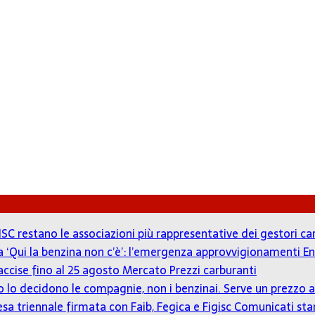
ISC restano le associazioni più rappresentative dei gestori c
 a ‘Qui la benzina non c’è’: l’emergenza approvvigionamenti En
accise fino al 25 agosto
Mercato Prezzi carburanti
zzo lo decidono le compagnie, non i benzinai. Serve un prezz
tesa triennale firmata con Faib, Fegica e Figisc
Comunicati st