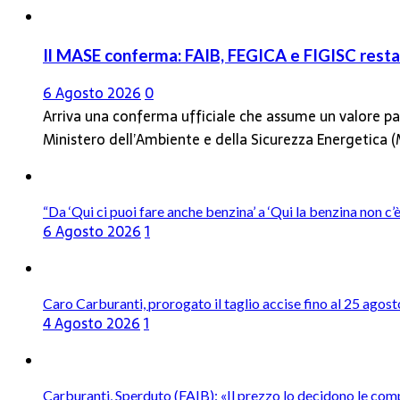
Il MASE conferma: FAIB, FEGICA e FIGISC restan
6 Agosto 2026
0
Arriva una conferma ufficiale che assume un valore par
Ministero dell’Ambiente e della Sicurezza Energetica
“Da ‘Qui ci puoi fare anche benzina’ a ‘Qui la benzina non c
6 Agosto 2026
1
Caro Carburanti, prorogato il taglio accise fino al 25 agost
4 Agosto 2026
1
Carburanti, Sperduto (FAIB): «Il prezzo lo decidono le com