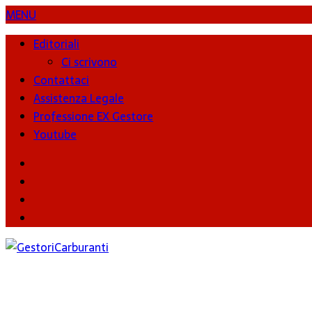
MENU
Editoriali
Ci scrivono
Contattaci
Assistenza Legale
Professione EX Gestore
Youtube
youtube
Facebook
Twitter
Instagram