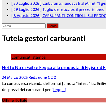
[ 30 Luglio 2026 ]
Carburanti, i sindacati al Mimit: “I g
[ 29 Luglio 2026 ]
Taglio delle accise, il prezzo è liber
[ 6 Agosto 2026 ]
CARBURANTI. CONTROLLI SUI PRODO
Ricerca
per:
Tutela gestori carburanti
Comunicati stampa
Netto No di Faib e Fegica alla proposta di Figisc ed
24 Marzo 2025
Redazione GC
0
La controversa vicenda dell’ormai famosa “intesa” tra Enili
dei prezzi dei carburanti per
[Leggi…]
Ultime Notizie