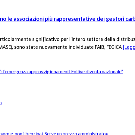
o le associazioni più rappresentative dei gestori car
ticolarmente significativo per l’intero settore della distribu
 (MASE), sono state nuovamente individuate FAIB, FEGICA
[Leggi
’è’: l’emergenza approvvigionamenti Enilive diventa nazionale”
o
pagnie, non i benzinai. Serve un prezzo amministrato»