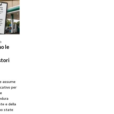
,
o le
tori
he assume
icativo per
ne
cedura
te e della
no state