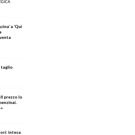
EGICA
zina’ a ‘Qui
a
iventa
 taglio
Il prezzo lo
benzinai.
o»
ori: intesa