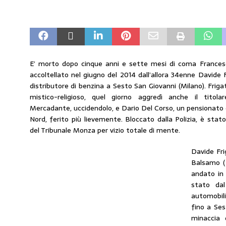
[ 6 Agosto 2026 ]
CARBURANTI. CONTROLL
COMUNICATI STAMPA
[ 6 Agosto 2026 ]
Il MASE conferma: FAIB, 
carburanti
NORMATIVA CARBURANTI
E’ morto dopo cinque anni e sette mesi di coma Frances
accoltellato nel giugno del 2014 dall’allora 34enne Davide 
[ 6 Agosto 2026 ]
“Da ‘Qui ci puoi fare an
distributore di benzina a Sesto San Giovanni (Milano). Frigatt
Enilive diventa nazionale”
EDITORIALI
mistico-religioso, quel giorno aggredì anche il titol
Mercadante, uccidendolo, e Dario Del Corso, un pensionato
[ 4 Agosto 2026 ]
Caro Carburanti, proroga
Nord, ferito più lievemente. Bloccato dalla Polizia, è stato
del Tribunale Monza per vizio totale di mente.
[ 4 Agosto 2026 ]
Carburanti, Sperduto (FA
amministrato»
MERCATO PREZZI CARB
Davide Frig
Balsamo ( 
andato in
stato dal
automobil
fino a Ses
minaccia 