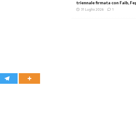
triennale firmata con Faib, Feg
31 Luglio 2026
1