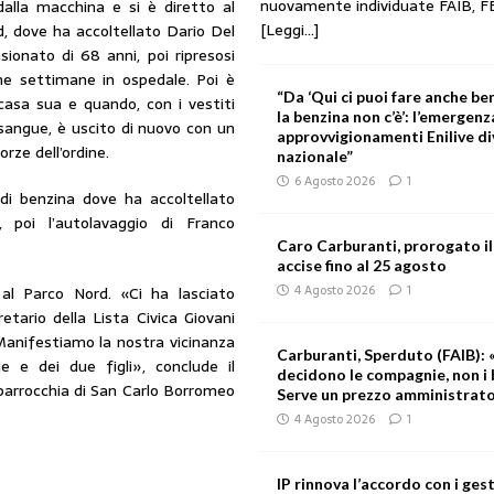
nuovamente individuate FAIB, F
alla macchina e si è diretto al
[Leggi...]
, dove ha accoltellato Dario Del
sionato di 68 anni, poi ripresosi
ne settimane in ospedale. Poi è
“Da ‘Qui ci puoi fare anche ben
asa sua e quando, con i vestiti
la benzina non c’è’: l’emergenz
 sangue, è uscito di nuovo con un
approvvigionamenti Enilive d
rze dell’ordine.
nazionale”
6 Agosto 2026
1
 di benzina dove ha accoltellato
 poi l’autolavaggio di Franco
Caro Carburanti, prorogato il
accise fino al 25 agosto
4 Agosto 2026
1
 al Parco Nord. «Ci ha lasciato
tario della Lista Civica Giovani
«Manifestiamo la nostra vicinanza
Carburanti, Sperduto (FAIB): «
e e dei due figli», conclude il
decidono le compagnie, non i 
a parrocchia di San Carlo Borromeo
Serve un prezzo amministrat
4 Agosto 2026
1
IP rinnova l’accordo con i gest