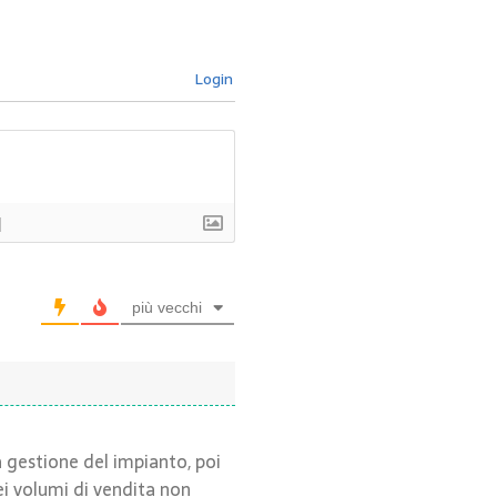
Login
]
più vecchi
a gestione del impianto, poi
ei volumi di vendita non