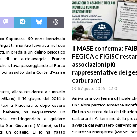
I SUI PRODOTTI ADULTERATI: ALTRA SITUAZIONE GRAVE MA NON SERIA
FEGICA e FIGISC restano le associazioni più rappresentative dei gestori
co Saponara, 60 enne benzinaio
Frigatti, mentre lavorava nel suo
Il MASE conferma: FAIB
che benzina’ a ‘Qui la benzina non c’è’: l’emergenza approvvigionamenti
i, in preda a un delirio psicotico
FEGICA e FIGISC restan
are di un autolavaggio, Franco
associazioni più
 che stava passeggiando al Parco
to il taglio accise fino al 25 agosto
MERCATO PREZZI CARBURANTI
rappresentative dei ges
 poi assolto dalla Corte d’Assise
IB): «Il prezzo lo decidono le compagnie, non i benzinai. Serve un prezzo
carburanti
6 Agosto 2026
0
URANTI
atti, allora residente a Cinisello
Arriva una conferma ufficiale c
Milano), il 14 giugno del 2014 è
un valore particolarmente signif
 taxi a Piacenza e, dopo essere
l’intero settore della distribuzio
 barbiere, ha sequestrato un
carburanti. Al termine della pro
ista costringendolo a guidare
avviata dal Ministero dell’Ambien
to San Giovanni ( Milano), sotto
Sicurezza Energetica (MASE), so
di un coltello. Lì lo ha fatto