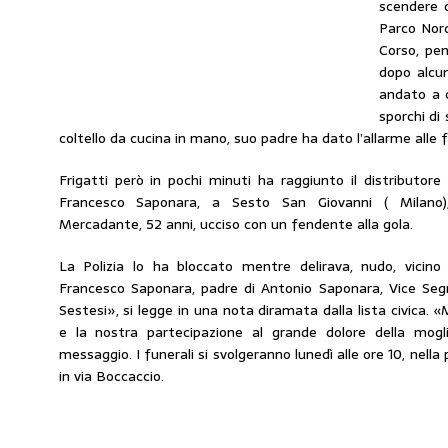
scendere d
Parco Nord
Corso, pen
dopo alcu
andato a c
sporchi di
coltello da cucina in mano, suo padre ha dato l’allarme alle fo
Frigatti però in pochi minuti ha raggiunto il distributore
Francesco Saponara, a Sesto San Giovanni ( Milano),
Mercadante, 52 anni, ucciso con un fendente alla gola.
La Polizia lo ha bloccato mentre delirava, nudo, vicino
Francesco Saponara, padre di Antonio Saponara, Vice Segre
Sestesi», si legge in una nota diramata dalla lista civica. 
e la nostra partecipazione al grande dolore della mogli
messaggio. I funerali si svolgeranno lunedì alle ore 10, nell
in via Boccaccio.