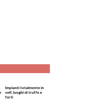
Impianti totalmente in
e
self, luoghi di truffe e
furti