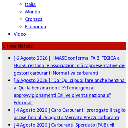
Italia
Mondo
Cronaca
Economia
Video
Ultime Notizie
[ 6 Agosto 2026 ]
Il MASE conferma: FAIB, FEGICA e
FIGISC restano le associazioni più rappresentative dei
gestori carburanti
Normativa carburanti
[ 6 Agosto 2026 ]
“Da ‘Qui ci puoi fare anche benzina’
a ‘Qui la benzina non c’è’: l’emergenza
approvvigionamenti Enilive diventa nazionale”
Editoriali
[ 4 Agosto 2026 ]
Caro Carburanti, prorogato il taglio
accise fino al 25 agosto
Mercato Prezzi carburanti
[ 4 Agosto 2026 ]
Carburanti, Sperduto (FAIB): «Il