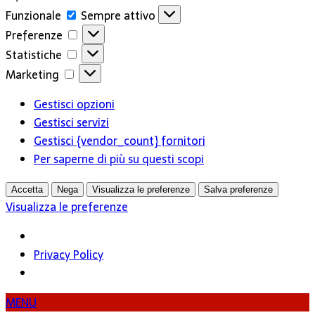
Funzionale
Funzionale
Sempre attivo
Preferenze
Preferenze
Statistiche
Statistiche
Marketing
Marketing
Gestisci opzioni
Gestisci servizi
Gestisci {vendor_count} fornitori
Per saperne di più su questi scopi
Accetta
Nega
Visualizza le preferenze
Salva preferenze
Visualizza le preferenze
Privacy Policy
MENU