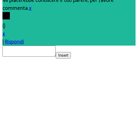
Mi piacerebbe conoscere il tuo parere, per favore
commenta.
x
(
)
x
|
Rispondi
Insert