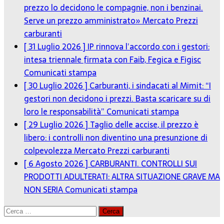
prezzo lo decidono le compagnie, non i benzinai.
Serve un prezzo amministrato»
Mercato Prezzi
carburanti
[ 31 Luglio 2026 ]
IP rinnova l’accordo con i gestori:
intesa triennale firmata con Faib, Fegica e Figisc
Comunicati stampa
[ 30 Luglio 2026 ]
Carburanti, i sindacati al Mimit: “I
gestori non decidono i prezzi. Basta scaricare su di
loro le responsabilità”
Comunicati stampa
[ 29 Luglio 2026 ]
Taglio delle accise, il prezzo è
libero: i controlli non diventino una presunzione di
colpevolezza
Mercato Prezzi carburanti
[ 6 Agosto 2026 ]
CARBURANTI. CONTROLLI SUI
PRODOTTI ADULTERATI: ALTRA SITUAZIONE GRAVE MA
NON SERIA
Comunicati stampa
Ricerca
per: