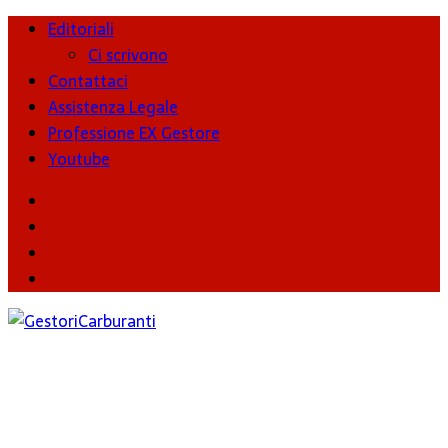
Editoriali
Ci scrivono
Contattaci
Assistenza Legale
Professione EX Gestore
Youtube
youtube
Facebook
Twitter
Instagram