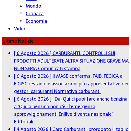
Mondo
Cronaca
Economia
Video
Ultime Notizie
[ 6 Agosto 2026 ]
CARBURANTI. CONTROLLI SUI
PRODOTTI ADULTERATI: ALTRA SITUAZIONE GRAVE MA
NON SERIA
Comunicati stampa
[ 6 Agosto 2026 ]
Il MASE conferma: FAIB, FEGICA e
FIGISC restano le associazioni più rappresentative dei
gestori carburanti
Normativa carburanti
[ 6 Agosto 2026 ]
“Da ‘Qui ci puoi fare anche benzina’
a ‘Qui la benzina non c’è’: l’emergenza
approvvigionamenti Enilive diventa nazionale”
Editoriali
[ 4 Agosto 2026 ]
Caro Carburanti, prorogato il taglio