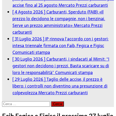
accise fino al 25 agosto
Mercato Prezzi carburanti
[ 4 Agosto 2026 ]
Carburanti, Sperduto (FAIB): «Il
prezzo lo decidono le compagnie, non i benzinai.
Serve un prezzo amministrato»
Mercato Prezzi
carburanti
[ 31 Luglio 2026 ]
IP rinnova l’accordo con i gestori:
intesa triennale firmata con Faib, Fegica e Figisc
Comunicati stampa
[ 30 Luglio 2026 ]
Carburanti, i sindacati al Mimit: “I
gestori non decidono i prezzi. Basta scaricare su di
loro le responsabilità”
Comunicati stampa
[ 29 Luglio 2026 ]
Taglio delle accise, il prezzo è
libero: i controlli non diventino una presunzione di
colpevolezza
Mercato Prezzi carburanti
Ricerca
per:
Faib Fegica e Figisc il prossimo 27 luglio