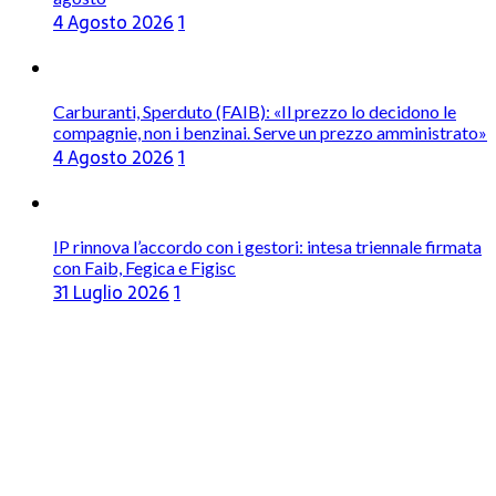
4 Agosto 2026
1
Carburanti, Sperduto (FAIB): «Il prezzo lo decidono le
compagnie, non i benzinai. Serve un prezzo amministrato»
4 Agosto 2026
1
IP rinnova l’accordo con i gestori: intesa triennale firmata
con Faib, Fegica e Figisc
31 Luglio 2026
1