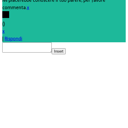
Mi piacerebbe conoscere il tuo parere, per favore
commenta.
x
(
)
x
|
Rispondi
Insert