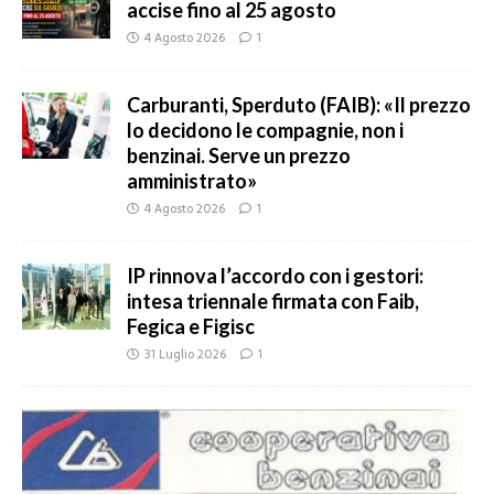
accise fino al 25 agosto
4 Agosto 2026
1
Carburanti, Sperduto (FAIB): «Il prezzo
lo decidono le compagnie, non i
benzinai. Serve un prezzo
amministrato»
4 Agosto 2026
1
IP rinnova l’accordo con i gestori:
intesa triennale firmata con Faib,
Fegica e Figisc
31 Luglio 2026
1