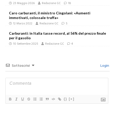
23 Maggio 2026
Redazione GC
18
Caro carburanti, il ministro Cingolani: «Aumenti
immotivati, colossale truffa»
12 Marzo 2022
Redazione GC
5
Carburanti: in Italia tasse record, al 56% del prezzo finale
per il gasolio
10 Settembre 2025
Redazione GC
4
Sottoscrivi
Login
{}
[+]