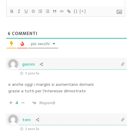
{}
[+]
6
COMMENTI
più vecchi
gionni
3 anni fa
e anche oggi i margini si aumentano domani.
grazie a tutti per l’interesse dimostrato
4
Rispondi
toni
3 anni fa