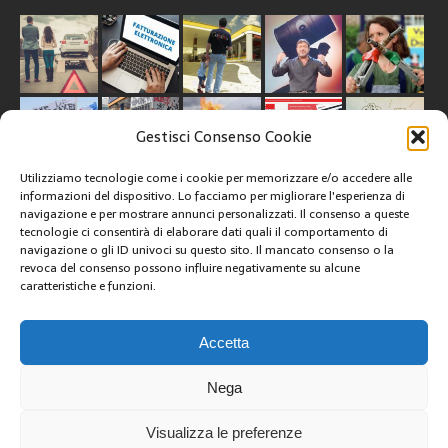
Gestisci Consenso Cookie
Utilizziamo tecnologie come i cookie per memorizzare e/o accedere alle
informazioni del dispositivo. Lo facciamo per migliorare l'esperienza di
navigazione e per mostrare annunci personalizzati. Il consenso a queste
tecnologie ci consentirà di elaborare dati quali il comportamento di
CREATIVE COMMONS
navigazione o gli ID univoci su questo sito. Il mancato consenso o la
revoca del consenso possono influire negativamente su alcune
caratteristiche e funzioni.
Questa opera è concessa in licenza con i termini
CC BY 4.0
ARCHIVI
Accetta
Nega
6
Visualizza le preferenze