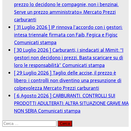
prezzo lo decidono le compagnie, non i benzinai.
Serve un prezzo amministrato»
Mercato Prezzi
carburanti
[ 31 Luglio 2026 ]
IP rinnova l’accordo con i gestori:
intesa triennale firmata con Faib, Fegica e Figisc
Comunicati stampa
[ 30 Luglio 2026 ]
Carburanti, i sindacati al Mimit: “I
gestori non decidono i prezzi. Basta scaricare su di
loro le responsabilità”
Comunicati stampa
[ 29 Luglio 2026 ]
Taglio delle accise, il prezzo è
libero: i controlli non diventino una presunzione di
colpevolezza
Mercato Prezzi carburanti
[ 6 Agosto 2026 ]
CARBURANTI. CONTROLLI SUI
PRODOTTI ADULTERATI: ALTRA SITUAZIONE GRAVE MA
NON SERIA
Comunicati stampa
Ricerca
per: