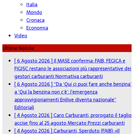
Italia
Mondo
Cronaca
Economia
Video
Ultime Notizie
[ 6 Agosto 2026 ]
Il MASE conferma: FAIB, FEGICA e
FIGISC restano le associazioni più rappresentative dei
gestori carburanti
Normativa carburanti
[ 6 Agosto 2026 ]
“Da ‘Qui ci puoi fare anche benzina’
a ‘Qui la benzina non c’è’: l’emergenza
approvvigionamenti Enilive diventa nazionale”
Editoriali
[ 4 Agosto 2026 ]
Caro Carburanti, prorogato il taglio
accise fino al 25 agosto
Mercato Prezzi carburanti
[ 4 Agosto 2026 ]
Carburanti, Sperduto (FAIB): «Il