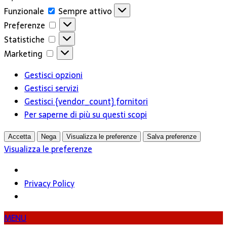
Funzionale
Funzionale
Sempre attivo
Preferenze
Preferenze
Statistiche
Statistiche
Marketing
Marketing
Gestisci opzioni
Gestisci servizi
Gestisci {vendor_count} fornitori
Per saperne di più su questi scopi
Accetta
Nega
Visualizza le preferenze
Salva preferenze
Visualizza le preferenze
Privacy Policy
MENU