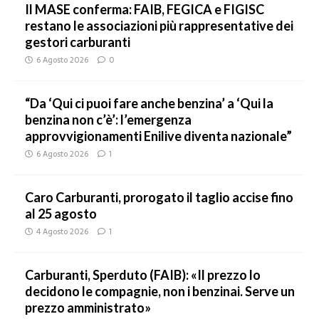
Il MASE conferma: FAIB, FEGICA e FIGISC
restano le associazioni più rappresentative dei
gestori carburanti
6 Agosto 2026
0
“Da ‘Qui ci puoi fare anche benzina’ a ‘Qui la
benzina non c’è’: l’emergenza
approvvigionamenti Enilive diventa nazionale”
6 Agosto 2026
1
Caro Carburanti, prorogato il taglio accise fino
al 25 agosto
4 Agosto 2026
1
Carburanti, Sperduto (FAIB): «Il prezzo lo
decidono le compagnie, non i benzinai. Serve un
prezzo amministrato»