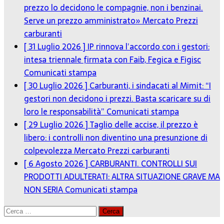
prezzo lo decidono le compagnie, non i benzinai.
Serve un prezzo amministrato»
Mercato Prezzi
carburanti
[ 31 Luglio 2026 ]
IP rinnova l’accordo con i gestori:
intesa triennale firmata con Faib, Fegica e Figisc
Comunicati stampa
[ 30 Luglio 2026 ]
Carburanti, i sindacati al Mimit: “I
gestori non decidono i prezzi. Basta scaricare su di
loro le responsabilità”
Comunicati stampa
[ 29 Luglio 2026 ]
Taglio delle accise, il prezzo è
libero: i controlli non diventino una presunzione di
colpevolezza
Mercato Prezzi carburanti
[ 6 Agosto 2026 ]
CARBURANTI. CONTROLLI SUI
PRODOTTI ADULTERATI: ALTRA SITUAZIONE GRAVE MA
NON SERIA
Comunicati stampa
Ricerca
per: