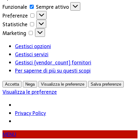
Funzionale
Funzionale
Sempre attivo
Preferenze
Preferenze
Statistiche
Statistiche
Marketing
Marketing
Gestisci opzioni
Gestisci servizi
Gestisci {vendor_count} fornitori
Per saperne di più su questi scopi
Accetta
Nega
Visualizza le preferenze
Salva preferenze
Visualizza le preferenze
Privacy Policy
MENU