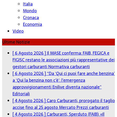
Italia
Mondo
Cronaca
Economia
Video
Ultime Notizie
[ 6 Agosto 2026 ]
Il MASE conferma: FAIB, FEGICA e
FIGISC restano le associazioni più rappresentative dei
gestori carburanti
Normativa carburanti
[ 6 Agosto 2026 ]
“Da ‘Qui ci puoi fare anche benzina’
a ‘Qui la benzina non c’è’: l’emergenza
approvvigionamenti Enilive diventa nazionale”
Editoriali
[ 4 Agosto 2026 ]
Caro Carburanti, prorogato il taglio
accise fino al 25 agosto
Mercato Prezzi carburanti
[ 4 Agosto 2026 ]
Carburanti, Sperduto (FAIB): «Il