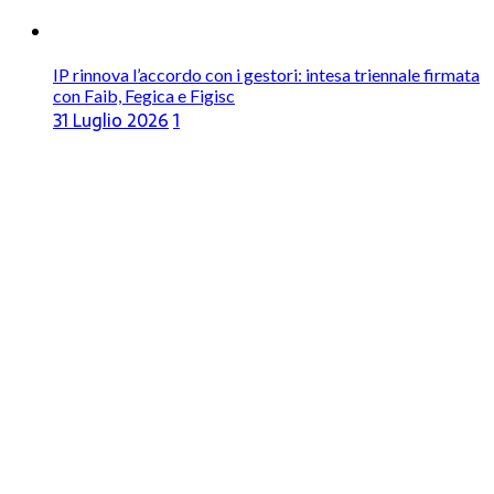
IP rinnova l’accordo con i gestori: intesa triennale firmata
con Faib, Fegica e Figisc
31 Luglio 2026
1