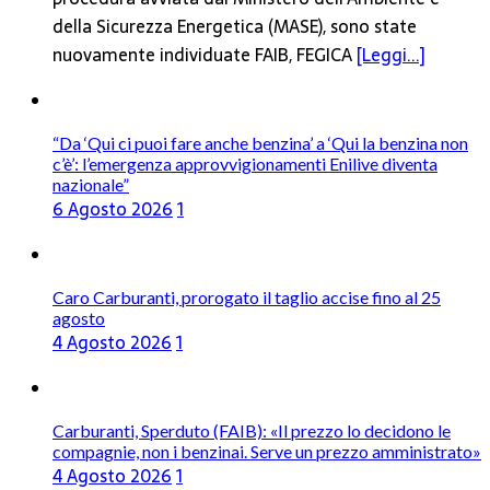
della Sicurezza Energetica (MASE), sono state
nuovamente individuate FAIB, FEGICA
[Leggi...]
“Da ‘Qui ci puoi fare anche benzina’ a ‘Qui la benzina non
c’è’: l’emergenza approvvigionamenti Enilive diventa
nazionale”
6 Agosto 2026
1
Caro Carburanti, prorogato il taglio accise fino al 25
agosto
4 Agosto 2026
1
Carburanti, Sperduto (FAIB): «Il prezzo lo decidono le
compagnie, non i benzinai. Serve un prezzo amministrato»
4 Agosto 2026
1