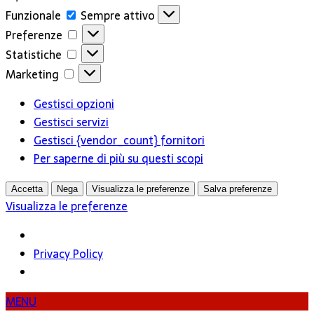
Funzionale
Funzionale
Sempre attivo
Preferenze
Preferenze
Statistiche
Statistiche
Marketing
Marketing
Gestisci opzioni
Gestisci servizi
Gestisci {vendor_count} fornitori
Per saperne di più su questi scopi
Accetta
Nega
Visualizza le preferenze
Salva preferenze
Visualizza le preferenze
Privacy Policy
MENU