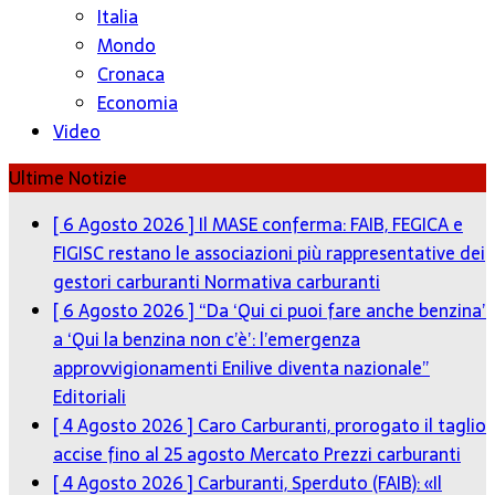
Italia
Mondo
Cronaca
Economia
Video
Ultime Notizie
[ 6 Agosto 2026 ]
Il MASE conferma: FAIB, FEGICA e
FIGISC restano le associazioni più rappresentative dei
gestori carburanti
Normativa carburanti
[ 6 Agosto 2026 ]
“Da ‘Qui ci puoi fare anche benzina’
a ‘Qui la benzina non c’è’: l’emergenza
approvvigionamenti Enilive diventa nazionale”
Editoriali
[ 4 Agosto 2026 ]
Caro Carburanti, prorogato il taglio
accise fino al 25 agosto
Mercato Prezzi carburanti
[ 4 Agosto 2026 ]
Carburanti, Sperduto (FAIB): «Il