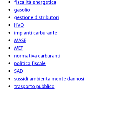
fiscalità energetica
gasolio
gestione distributori
HVO
impianti carburante
MASE
MEF
normativa carburanti
politica fiscale
SAD
sussidi ambientalmente dannosi
trasporto pubblico