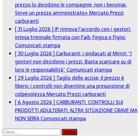
prezzo lo decidono le compagnie, non i benzinai.
Serve un prezzo amministrato»
Mercato Prezzi
carburanti
[ 31 Luglio 2026 ]
IP rinnova l’accordo con i gestori:
intesa triennale firmata con Faib, Fegica e Figisc
Comunicati stampa
[ 30 Luglio 2026 ]
Carburanti, i sindacati al Mimit: “I
gestori non decidono i prezzi. Basta scaricare su di
loro le responsabilità”
Comunicati stampa
[ 29 Luglio 2026 ]
Taglio delle accise, il prezzo è
libero: i controlli non diventino una presunzione di
colpevolezza
Mercato Prezzi carburanti
[ 6 Agosto 2026 ]
CARBURANTI. CONTROLLI SUI
PRODOTTI ADULTERATI: ALTRA SITUAZIONE GRAVE MA
NON SERIA
Comunicati stampa
Ricerca
per: