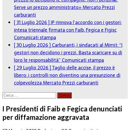
Serve un prezzo amministrato»
Mercato Prezzi
carburanti
[ 31 Luglio 2026 ]
IP rinnova l’accordo con i gestori:
intesa triennale firmata con Faib, Fegica e Figisc
Comunicati stampa
[ 30 Luglio 2026 ]
Carburanti, i sindacati al Mimit: “I
gestori non decidono i prezzi. Basta scaricare su di
loro le responsabilità”
Comunicati stampa
[ 29 Luglio 2026 ]
Taglio delle accise, il prezzo è
libero: i controlli non diventino una presunzione di
colpevolezza
Mercato Prezzi carburanti
Ricerca
per:
I Presidenti di Faib e Fegica denunciati
per diffamazione aggravata