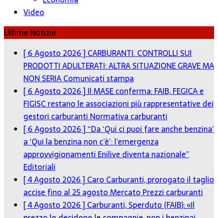
Video
Ultime Notizie
[ 6 Agosto 2026 ]
CARBURANTI. CONTROLLI SUI
PRODOTTI ADULTERATI: ALTRA SITUAZIONE GRAVE MA
NON SERIA
Comunicati stampa
[ 6 Agosto 2026 ]
Il MASE conferma: FAIB, FEGICA e
FIGISC restano le associazioni più rappresentative dei
gestori carburanti
Normativa carburanti
[ 6 Agosto 2026 ]
“Da ‘Qui ci puoi fare anche benzina’
a ‘Qui la benzina non c’è’: l’emergenza
approvvigionamenti Enilive diventa nazionale”
Editoriali
[ 4 Agosto 2026 ]
Caro Carburanti, prorogato il taglio
accise fino al 25 agosto
Mercato Prezzi carburanti
[ 4 Agosto 2026 ]
Carburanti, Sperduto (FAIB): «Il
prezzo lo decidono le compagnie, non i benzinai.