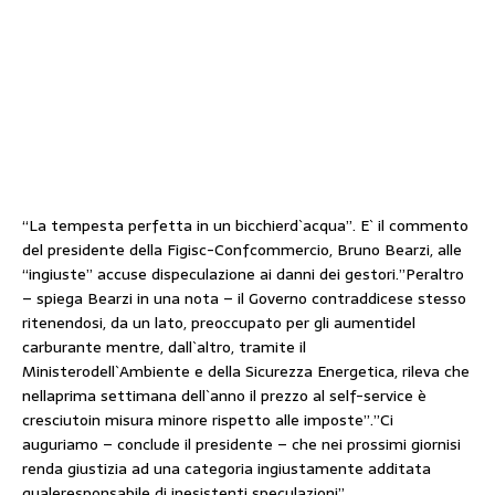
“La tempesta perfetta in un bicchierd`acqua”. E` il commento
del presidente della Figisc-Confcommercio, Bruno Bearzi, alle
“ingiuste” accuse dispeculazione ai danni dei gestori.”Peraltro
– spiega Bearzi in una nota – il Governo contraddicese stesso
ritenendosi, da un lato, preoccupato per gli aumentidel
carburante mentre, dall`altro, tramite il
Ministerodell`Ambiente e della Sicurezza Energetica, rileva che
nellaprima settimana dell`anno il prezzo al self-service è
cresciutoin misura minore rispetto alle imposte”.”Ci
auguriamo – conclude il presidente – che nei prossimi giornisi
renda giustizia ad una categoria ingiustamente additata
qualeresponsabile di inesistenti speculazioni”.