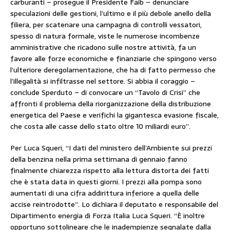
carburanti – prosegue il Presidente Faib – denunciare
speculazioni delle gestioni, l’ultimo e il più debole anello della
filiera, per scatenare una campagna di controlli vessatori,
spesso di natura formale, viste le numerose incombenze
amministrative che ricadono sulle nostre attività, fa un
favore alle forze economiche e finanziarie che spingono verso
l’ulteriore deregolamentazione, che ha di fatto permesso che
l’illegalità si infiltrasse nel settore. Si abbia il coraggio –
conclude Sperduto – di convocare un “Tavolo di Crisi” che
affronti il problema della riorganizzazione della distribuzione
energetica del Paese e verifichi la gigantesca evasione fiscale,
che costa alle casse dello stato oltre 10 miliardi euro”.
Per Luca Squeri, “I dati del ministero dell’Ambiente sui prezzi
della benzina nella prima settimana di gennaio fanno
finalmente chiarezza rispetto alla lettura distorta dei fatti
che è stata data in questi giorni. I prezzi alla pompa sono
aumentati di una cifra addirittura inferiore a quella delle
accise reintrodotte”. Lo dichiara il deputato e responsabile del
Dipartimento energia di Forza Italia Luca Squeri. “È inoltre
opportuno sottolineare che le inadempienze segnalate dalla