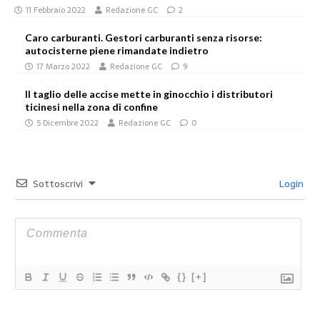
11 Febbraio 2022
Redazione GC
2
Caro carburanti. Gestori carburanti senza risorse:
autocisterne piene rimandate indietro
17 Marzo 2022
Redazione GC
9
Il taglio delle accise mette in ginocchio i distributori
ticinesi nella zona di confine
5 Dicembre 2022
Redazione GC
0
Sottoscrivi
Login
{}
[+]