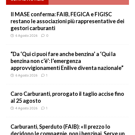
Il MASE conferma: FAIB, FEGICA e FIGISC
restano le associazioni più rappresentative dei
gestori carburanti
6 Agosto 2026
0
“Da ‘Qui ci puoi fare anche benzina’ a ‘Qui la
benzina non c’è’: l’emergenza
approvvigionamenti Enilive diventa nazionale”
6 Agosto 2026
1
Caro Carburanti, prorogato il taglio accise fino
al 25 agosto
4 Agosto 2026
1
Carburanti, Sperduto (FAIB): «Il prezzo lo
decidono le compagnie, non i benzinai. Serve un