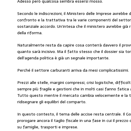
Adesso però qualcosa sembra essersi mosso.
Secondo le indiscrezioni, il Ministero delle Imprese avrebbe 
confronto e la trattativa tra le varie componenti del setto
sostanziale accordo. Un’intesa che il ministero avrebbe già r
della riforma.
Naturalmente resta da capire cosa conterrà davvero il pro
quanto sarà incisivo. Ma il fatto stesso che il dossier sia 
dell’agenda politica è già un segnale importante.
Perché il settore carburanti arriva da mesi complicatissimi.
Prezzi alle stelle, margini compressi, crisi logistiche, diffic
sempre più fragile e gestioni che in molti casi fanno fati
Tutto questo mentre il mercato cambia velocemente e la tr
ridisegnare gli equilibri del comparto.
In questo contesto, il tema delle accise resta centrale. Il 
prorogare ancora il taglio fiscale in una fase in cui il prezz
su famiglie, trasporti e imprese.