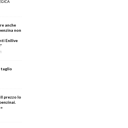
EGICA
are anche
 benzina non
i Enilive
”
1
 taglio
Il prezzo lo
benzinai.
o»