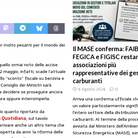
URANTI
i gestori: intesa triennale firmata con Faib, Fegica e Figisc
COMUNICATI
l Mimit: “I gestori non decidono i prezzi. Basta scaricare su di loro le
er molto pesanti per il mondo dei
Il MASE conferma: FAIB
FEGICA e FIGISC restan
rezzo è libero: i controlli non diventino una presunzione di colpevolezza
associazioni più
quello ormai noto delle accise.
22 maggio, infatti, scade l’attuale
rappresentative dei ges
llo “sconto” fiscale su benzina e
I SUI PRODOTTI ADULTERATI: ALTRA SITUAZIONE GRAVE MA NON SERIA
carburanti
l Consiglio dei Ministri sarà
6 Agosto 2026
0
 decidere se proseguire ancora
ura oppure interromperla.
Arriva una conferma ufficiale c
un valore particolarmente signif
o quanto riportato da
l’intero settore della distribuzio
 Quotidiana
, sul tavolo
carburanti. Al termine della pro
rrivare anche un altro tema che
avviata dal Ministero dell’Ambien
aspetta da anni: la riforma della
Sicurezza Energetica (MASE), so