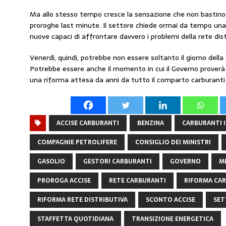
Ma allo stesso tempo cresce la sensazione che non bastino
proroghe last minute. Il settore chiede ormai da tempo una 
nuove capaci di affrontare davvero i problemi della rete dist
Venerdì, quindi, potrebbe non essere soltanto il giorno della 
Potrebbe essere anche il momento in cui il Governo prove
una riforma attesa da anni da tutto il comparto carburanti 
ACCISE CARBURANTI
BENZINA
CARBURANTI I
COMPAGNIE PETROLIFERE
CONSIGLIO DEI MINISTRI
GASOLIO
GESTORI CARBURANTI
GOVERNO
M
PROROGA ACCISE
RETE CARBURANTI
RIFORMA CA
RIFORMA RETE DISTRIBUTIVA
SCONTO ACCISE
SET
STAFFETTA QUOTIDIANA
TRANSIZIONE ENERGETICA