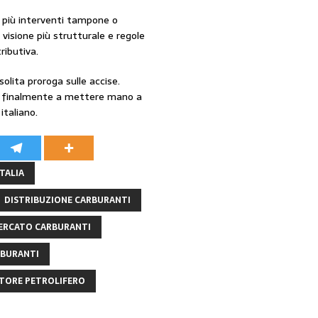
 più interventi tampone o
visione più strutturale e regole
ributiva.
solita proroga sulle accise.
rà finalmente a mettere mano a
italiano.
TALIA
DISTRIBUZIONE CARBURANTI
ERCATO CARBURANTI
RBURANTI
TORE PETROLIFERO