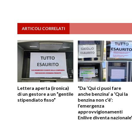
ARTICOLI CORRELATI
Lettera aperta (ironica)
“Da ‘Qui ci puoi fare
di un gestore a un “gentile
anche benzina’ a ‘Qui la
stipendiato fisso”
benzina non c’è’:
l’emergenza
approvvigionamenti
Enilive diventa nazionale