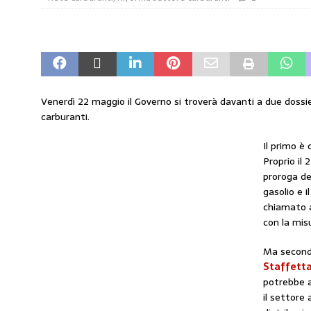
amministrato»
MERCATO PREZZI CARB
[ 31 Luglio 2026 ]
IP rinnova l’accordo con 
STAMPA
[ 30 Luglio 2026 ]
Carburanti, i sindacati a
Venerdì 22 maggio il Governo si troverà davanti a due dossi
responsabilità”
COMUNICATI STAMPA
carburanti.
[ 29 Luglio 2026 ]
Taglio delle accise, il p
Il primo è 
MERCATO PREZZI CARBURANTI
Proprio il 
proroga de
[ 6 Agosto 2026 ]
CARBURANTI. CONTROLL
gasolio e i
COMUNICATI STAMPA
chiamato a
con la mis
Ma second
Staffetta
potrebbe a
il settore 