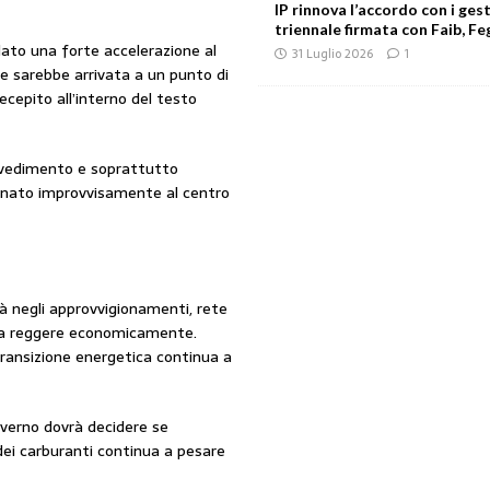
IP rinnova l’accordo con i gest
triennale firmata con Faib, Feg
dato una forte accelerazione al
31 Luglio 2026
1
re sarebbe arrivata a un punto di
ecepito all’interno del testo
vvedimento e soprattutto
tornato improvvisamente al centro
oltà negli approvvigionamenti, rete
ca a reggere economicamente.
ansizione energetica continua a
Governo dovrà decidere se
o dei carburanti continua a pesare