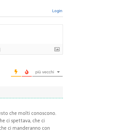
Login
]
più vecchi
 testo che molti conoscono.
e ci spettava, che ci
a che ci manderanno con