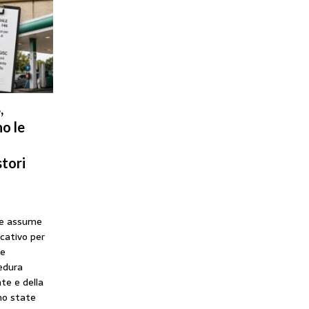
,
o le
tori
he assume
icativo per
ne
cedura
te e della
no state