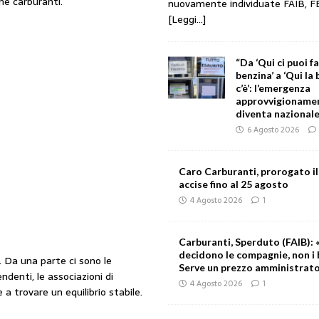
ne carburanti.
nuovamente individuate FAIB, F
[Leggi...]
“Da ‘Qui ci puoi f
benzina’ a ‘Qui la
c’è’: l’emergenza
approvvigionament
diventa nazionale
6 Agosto 2026
Caro Carburanti, prorogato il
accise fino al 25 agosto
4 Agosto 2026
1
Carburanti, Sperduto (FAIB): «
decidono le compagnie, non i 
 Da una parte ci sono le
Serve un prezzo amministrat
endenti, le associazioni di
4 Agosto 2026
1
 a trovare un equilibrio stabile.