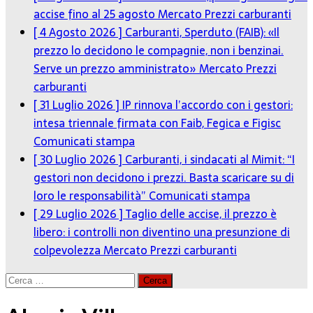
accise fino al 25 agosto
Mercato Prezzi carburanti
[ 4 Agosto 2026 ]
Carburanti, Sperduto (FAIB): «Il
prezzo lo decidono le compagnie, non i benzinai.
Serve un prezzo amministrato»
Mercato Prezzi
carburanti
[ 31 Luglio 2026 ]
IP rinnova l’accordo con i gestori:
intesa triennale firmata con Faib, Fegica e Figisc
Comunicati stampa
[ 30 Luglio 2026 ]
Carburanti, i sindacati al Mimit: “I
gestori non decidono i prezzi. Basta scaricare su di
loro le responsabilità”
Comunicati stampa
[ 29 Luglio 2026 ]
Taglio delle accise, il prezzo è
libero: i controlli non diventino una presunzione di
colpevolezza
Mercato Prezzi carburanti
Ricerca
per: