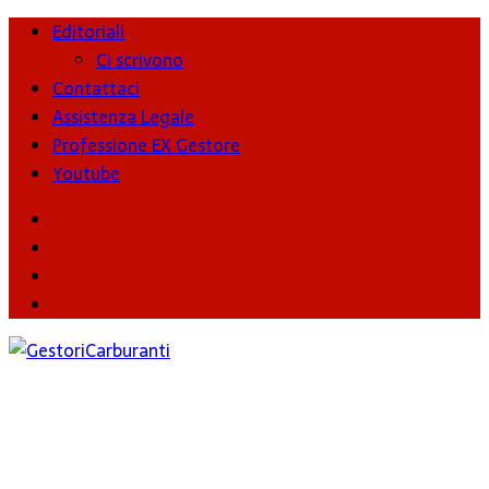
Editoriali
Ci scrivono
Contattaci
Assistenza Legale
Professione EX Gestore
Youtube
youtube
Facebook
Twitter
Instagram