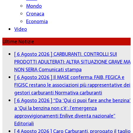
Mondo
Cronaca
Economia
Video
Ultime Notizie
[ 6 Agosto 2026 ]
CARBURANTI. CONTROLLI SUI
PRODOTTI ADULTERATI: ALTRA SITUAZIONE GRAVE MA
NON SERIA
Comunicati stampa
[ 6 Agosto 2026 ]
Il MASE conferma: FAIB, FEGICA e
FIGISC restano le associazioni più rappresentative dei
gestori carburanti
Normativa carburanti
[ 6 Agosto 2026 ]
“Da ‘Qui ci puoi fare anche benzina’
a ‘Qui la benzina non c’è’: l’emergenza
approvvigionamenti Enilive diventa nazionale”
Editoriali
[ 4 Agosto 2026 ]
Caro Carburanti, prorogato il taglio