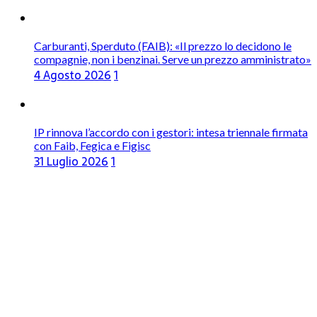
Carburanti, Sperduto (FAIB): «Il prezzo lo decidono le
compagnie, non i benzinai. Serve un prezzo amministrato»
4 Agosto 2026
1
IP rinnova l’accordo con i gestori: intesa triennale firmata
con Faib, Fegica e Figisc
31 Luglio 2026
1