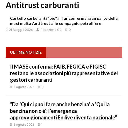
Antitrust carburanti
Cartello carburanti “bio”, il Tar conferma gran parte della
maxi multa Antitrust alle compagnie petrolifere
21 Maggio 2026
Redazione GC
0
ULTIME NOTIZIE
Il MASE conferma: FAIB, FEGICA e FIGISC
restano le associazioni più rappresentative dei
gestori carburanti
6 Agosto 2026
0
“Da ‘Qui ci puoi fare anche benzina’ a ‘Qui la
benzina non c’è’: l’emergenza
approvvigionamenti Enilive diventa nazionale”
6 Agosto 2026
1