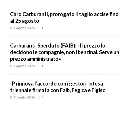
Caro Carburanti, prorogato il taglio accise fino
al 25 agosto
4 Agosto 2026
1
Carburanti, Sperduto (FAIB): «Il prezzo lo
decidono le compagnie, non i benzinai. Serve un
prezzo amministrato»
4 Agosto 2026
1
IP rinnova l’accordo con i gestori: intesa
triennale firmata con Faib, Fegica e Figisc
31 Luglio 2026
1