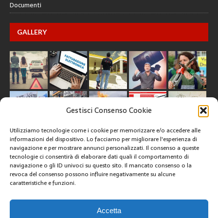
Documenti
GALLERY
Gestisci Consenso Cookie
Utilizziamo tecnologie come i cookie per memorizzare e/o accedere alle
informazioni del dispositivo. Lo facciamo per migliorare l'esperienza di
navigazione e per mostrare annunci personalizzati. Il consenso a queste
tecnologie ci consentirà di elaborare dati quali il comportamento di
CREATIVE COMMONS
navigazione o gli ID univoci su questo sito. Il mancato consenso o la
revoca del consenso possono influire negativamente su alcune
caratteristiche e funzioni.
Questa opera è concessa in licenza con i termini
CC BY 4.0
ARCHIVI
Accetta