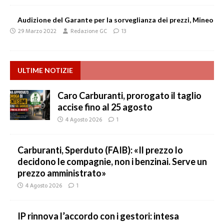
Audizione del Garante per la sorveglianza dei prezzi, Mineo
29 Marzo 2022
Redazione GC
13
ULTIME NOTIZIE
Caro Carburanti, prorogato il taglio
accise fino al 25 agosto
4 Agosto 2026
1
Carburanti, Sperduto (FAIB): «Il prezzo lo
decidono le compagnie, non i benzinai. Serve un
prezzo amministrato»
4 Agosto 2026
1
IP rinnova l’accordo con i gestori: intesa