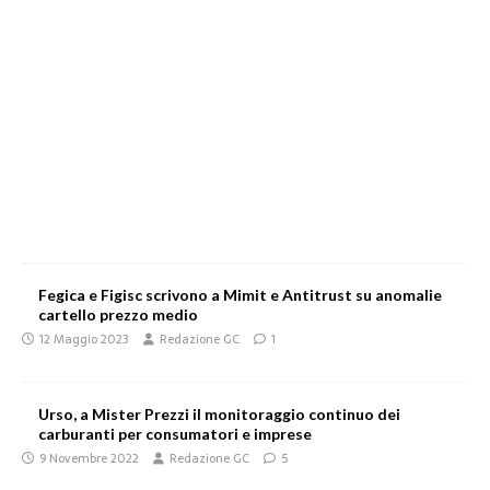
Fegica e Figisc scrivono a Mimit e Antitrust su anomalie
cartello prezzo medio
12 Maggio 2023
Redazione GC
1
Urso, a Mister Prezzi il monitoraggio continuo dei
carburanti per consumatori e imprese
9 Novembre 2022
Redazione GC
5