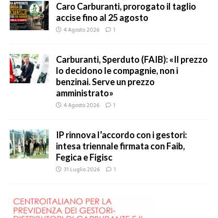
Caro Carburanti, prorogato il taglio
accise fino al 25 agosto
4 Agosto 2026
1
Carburanti, Sperduto (FAIB): «Il prezzo
lo decidono le compagnie, non i
benzinai. Serve un prezzo
amministrato»
4 Agosto 2026
1
IP rinnova l’accordo con i gestori:
intesa triennale firmata con Faib,
Fegica e Figisc
31 Luglio 2026
1