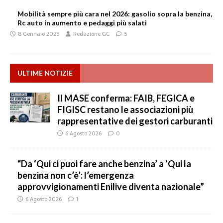
Mobilità sempre più cara nel 2026: gasolio sopra la benzina,
Rc auto in aumento e pedaggi più salati
8 Gennaio 2026
Redazione GC
5
ULTIME NOTIZIE
Il MASE conferma: FAIB, FEGICA e
FIGISC restano le associazioni più
rappresentative dei gestori carburanti
6 Agosto 2026
0
“Da ‘Qui ci puoi fare anche benzina’ a ‘Qui la
benzina non c’è’: l’emergenza
approvvigionamenti Enilive diventa nazionale”
6 Agosto 2026
1