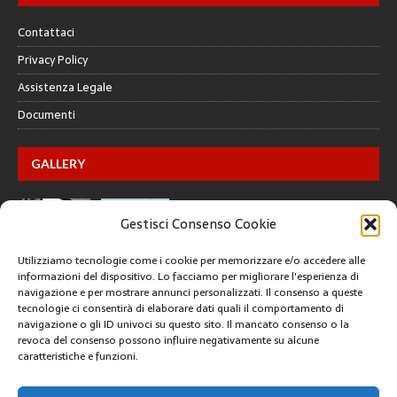
Contattaci
Privacy Policy
Assistenza Legale
Documenti
GALLERY
Gestisci Consenso Cookie
Utilizziamo tecnologie come i cookie per memorizzare e/o accedere alle
informazioni del dispositivo. Lo facciamo per migliorare l'esperienza di
navigazione e per mostrare annunci personalizzati. Il consenso a queste
tecnologie ci consentirà di elaborare dati quali il comportamento di
CREATIVE COMMONS
navigazione o gli ID univoci su questo sito. Il mancato consenso o la
revoca del consenso possono influire negativamente su alcune
caratteristiche e funzioni.
Questa opera è concessa in licenza con i termini
CC BY 4.0