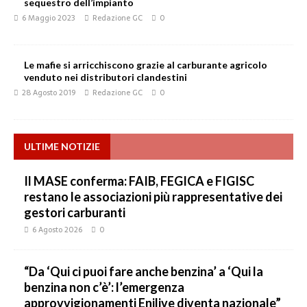
sequestro dell’impianto
6 Maggio 2023
Redazione GC
0
Le mafie si arricchiscono grazie al carburante agricolo
venduto nei distributori clandestini
28 Agosto 2019
Redazione GC
0
ULTIME NOTIZIE
Il MASE conferma: FAIB, FEGICA e FIGISC
restano le associazioni più rappresentative dei
gestori carburanti
6 Agosto 2026
0
“Da ‘Qui ci puoi fare anche benzina’ a ‘Qui la
benzina non c’è’: l’emergenza
approvvigionamenti Enilive diventa nazionale”