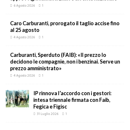
6 Agosto 2026
1
Caro Carburanti, prorogato il taglio accise fino
al 25 agosto
4 Agosto 2026
1
Carburanti, Sperduto (FAIB): «Il prezzo lo
decidono le compagnie, non i benzinai. Serve un
prezzo amministrato»
4 Agosto 2026
1
IP rinnova l’accordo con i gestori:
intesa triennale firmata con Faib,
Fegica e Figisc
31 Luglio 2026
1