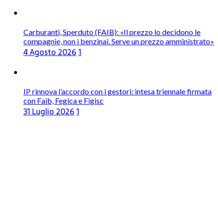
Carburanti, Sperduto (FAIB): «Il prezzo lo decidono le
compagnie, non i benzinai. Serve un prezzo amministrato»
4 Agosto 2026
1
IP rinnova l’accordo con i gestori: intesa triennale firmata
con Faib, Fegica e Figisc
31 Luglio 2026
1